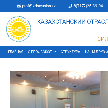
prof@zdravunion.kz
8(7172)25-39-94
КАЗАХСТАНСКИЙ ОТРАСЛ
ДЕЛАХ!
СИЛ
ГЛАВНАЯ
О ПРОФСОЮЗЕ
СТРУКТУРА
НАШИ ДРУЗЬ