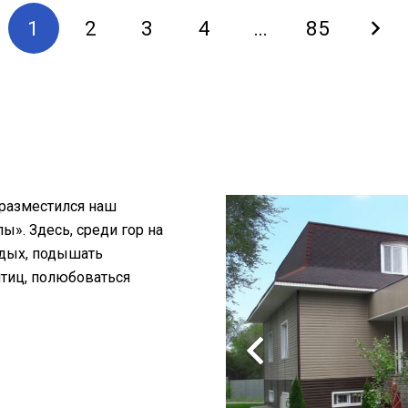
1
2
3
4
…
85
 разместился наш
». Здесь, среди гор на
тдых, подышать
птиц, полюбоваться