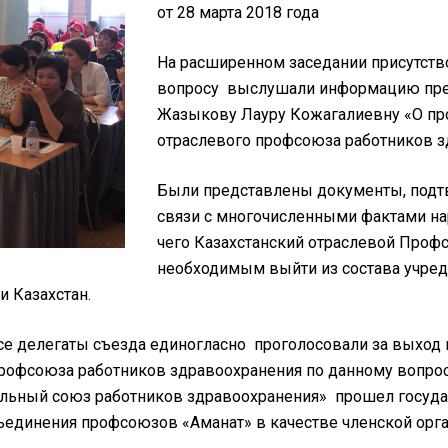
от 28 марта 2018 
На расширенном заседании присутство
вопросу выслушали информацию пред
Жазыкову Лауру Кожагалиевну «О пр
отраслевого профсоюза работников з
Были представлены документы, подт
связи с многочисленными фактами на
чего Казахстанский отраслевой Проф
необходимым выйти из состава учреди
 Казахстан.
е делегаты съезда единогласно проголосовали за выход и
профсоюза работников здравоохранения по данному вопро
нальный союз работников здравоохранения» прошел госуд
ъединения профсоюзов «Аманат» в качестве членской орга