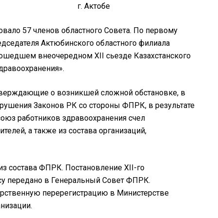
года г. Актобе
вало 57 членов областного Совета. По первому
седателя Актюбинского областного филиала
ошедшем внеочередном XII сьезде Казахстанского
дравоохранения».
верждающие о возникшей сложной обстановке, в
рушения Законов РК со стороны ФПРК, в результате
союз работников здравоохранения счел
телей, а также из состава организаций,
з состава ФПРК. Постановление XII-го
су передано в Генеральный Совет ФПРК.
арственную перерегистрацию в Министерстве
низации.