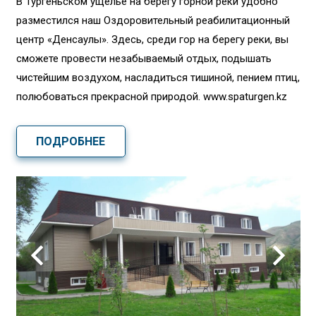
В Тургеньском ущелье на берегу горной реки удобно
разместился наш Оздоровительный реабилитационный
центр «Денсаулық». Здесь, среди гор на берегу реки, вы
сможете провести незабываемый отдых, подышать
чистейшим воздухом, насладиться тишиной, пением птиц,
полюбоваться прекрасной природой. www.spaturgen.kz
ПОДРОБНЕЕ