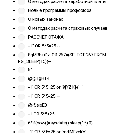
О методах расчета заработной платы
Новые программы профсоюза
О новых законах
О методах расчета страховых случаев
РАССЧЕТ СТАЖА
-1" OR 5*5=25 --
8gMBbiuDx' OR 267=(SELECT 267 FROM
PG_SLEEP(15))--
8'"
@@TgHT4
-1' OR 5*5=25 or '8jYZlKje'='
-1' OR 5*5=25 --
@@sjgE8
-1 OR 5*5=25
6*if(now()=sysdate(),sleep(15),0)
-1' OR 5*5=25 or 'mdlMFvck'='