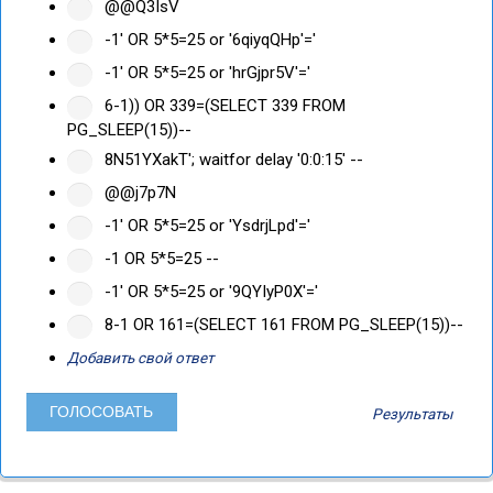
@@Q3IsV
-1' OR 5*5=25 or '6qiyqQHp'='
-1' OR 5*5=25 or 'hrGjpr5V'='
6-1)) OR 339=(SELECT 339 FROM
PG_SLEEP(15))--
8N51YXakT'; waitfor delay '0:0:15' --
@@j7p7N
-1' OR 5*5=25 or 'YsdrjLpd'='
-1 OR 5*5=25 --
-1' OR 5*5=25 or '9QYIyP0X'='
8-1 OR 161=(SELECT 161 FROM PG_SLEEP(15))--
Добавить свой ответ
Результаты