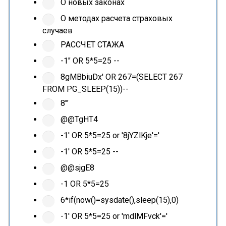
О новых законах
О методах расчета страховых
случаев
РАССЧЕТ СТАЖА
-1" OR 5*5=25 --
8gMBbiuDx' OR 267=(SELECT 267
FROM PG_SLEEP(15))--
8'"
@@TgHT4
-1' OR 5*5=25 or '8jYZlKje'='
-1' OR 5*5=25 --
@@sjgE8
-1 OR 5*5=25
6*if(now()=sysdate(),sleep(15),0)
-1' OR 5*5=25 or 'mdlMFvck'='