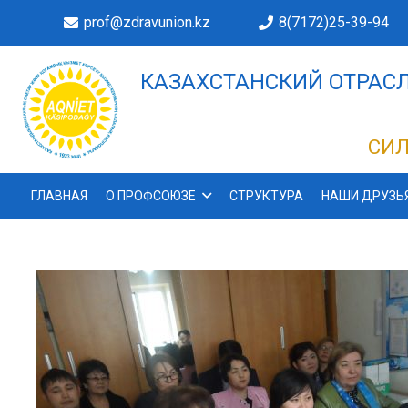
prof@zdravunion.kz
8(7172)25-39-94
КАЗАХСТАНСКИЙ ОТРАСЛ
ДЕЛАХ!
СИЛ
ГЛАВНАЯ
О ПРОФСОЮЗЕ
СТРУКТУРА
НАШИ ДРУЗЬ