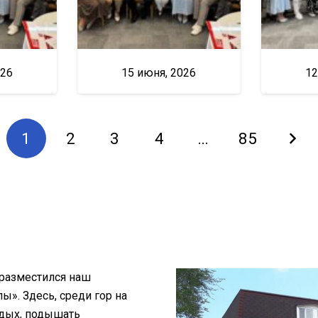
026
15 июня, 2026
12
1
2
3
4
…
85
 разместился наш
». Здесь, среди гор на
тдых, подышать