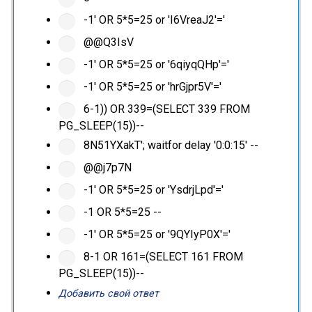
-1' OR 5*5=25 or 'I6VreaJ2'='
@@Q3IsV
-1' OR 5*5=25 or '6qiyqQHp'='
-1' OR 5*5=25 or 'hrGjpr5V'='
6-1)) OR 339=(SELECT 339 FROM
PG_SLEEP(15))--
8N51YXakT'; waitfor delay '0:0:15' --
@@j7p7N
-1' OR 5*5=25 or 'YsdrjLpd'='
-1 OR 5*5=25 --
-1' OR 5*5=25 or '9QYIyP0X'='
8-1 OR 161=(SELECT 161 FROM
PG_SLEEP(15))--
Добавить свой ответ