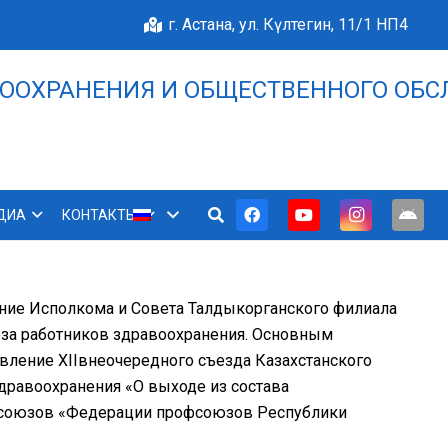
г. Астана, ул. Күлтегин, 11/1 НП4
ООХРАНЕНИЯ И ОБЩЕСТВЕННОГО ОБС
НАШЕ БЛАГОПОЛУЧИЕ 
ДИА
КОНТАКТЫ
ание Исполкома и Совета Талдыкорганского филиала
за работников здравоохранения. Основным
вление ХIIвнеочередного съезда Казахстанского
дравоохранения «О выходе из состава
фсоюзов «Федерации профсоюзов Республики