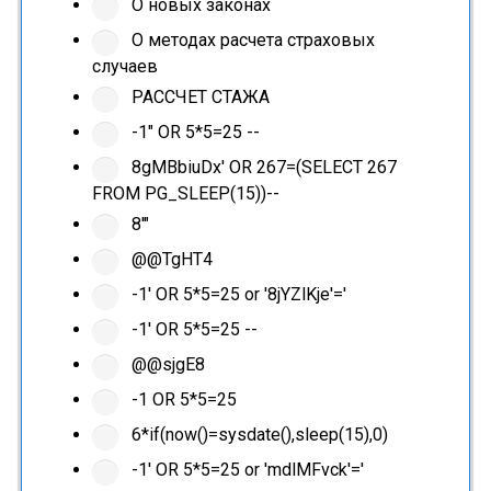
О новых законах
О методах расчета страховых
случаев
РАССЧЕТ СТАЖА
-1" OR 5*5=25 --
8gMBbiuDx' OR 267=(SELECT 267
FROM PG_SLEEP(15))--
8'"
@@TgHT4
-1' OR 5*5=25 or '8jYZlKje'='
-1' OR 5*5=25 --
@@sjgE8
-1 OR 5*5=25
6*if(now()=sysdate(),sleep(15),0)
-1' OR 5*5=25 or 'mdlMFvck'='