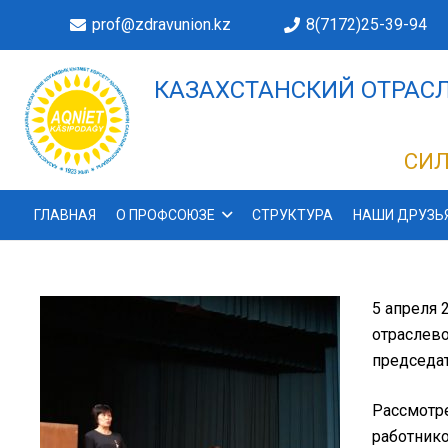
prof@zdravunion.kz
8(7172)25-39-94
КАЗАХСТАНСКИЙ ОТРАСЛ
ДЕЛАХ!
СИЛ
ГЛАВНАЯ
О ПРОФСОЮЗЕ
СТРУКТУРА
НАШИ ДРУЗЬ
5 апреля 
отраслево
председа
Рассмотре
работник