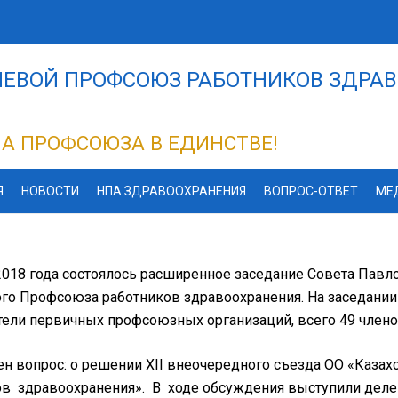
ЕВОЙ ПРОФСОЮЗ РАБОТНИКОВ ЗДРАВ
А ПРОФСОЮЗА В ЕДИНСТВЕ!
Я
НОВОСТИ
НПА ЗДРАВООХРАНЕНИЯ
ВОПРОС-ОТВЕТ
МЕ
2018 года состоялось расширенное заседание Совета Павл
го Профсоюза работников здравоохранения. На заседании
тели первичных профсоюзных организаций, всего 49 член
н вопрос: о решении ХII внеочередного cъезда ОО «Каза
ов здравоохранения». В ходе обсуждения выступили деле