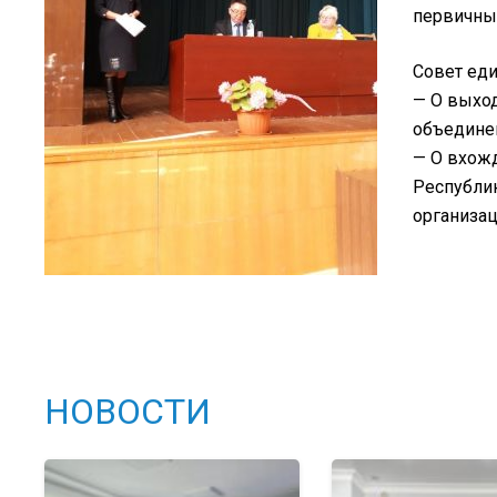
первичных
Совет еди
— О выхо
объедине
— О вхож
Республи
организац
НОВОСТИ