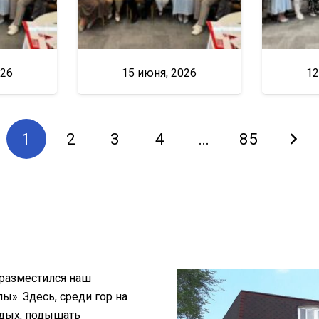
026
15 июня, 2026
12
1
2
3
4
…
85
 разместился наш
». Здесь, среди гор на
тдых, подышать