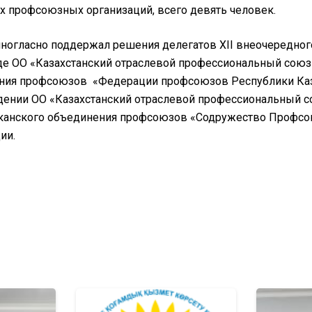
 профсоюзных организаций, всего девять человек.
ногласно поддержал решения делегатов ХII внеочередног
де ОО «Казахстанский отраслевой профессиональный союз
ния профсоюзов «Федерации профсоюзов Республики Каз
дении ОО «Казахстанский отраслевой профессиональный с
канского объединения профсоюзов «Содружество Профсоюз
ии.