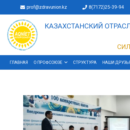
prof@zdravunion.kz
8(7172)25-39-94
КАЗАХСТАНСКИЙ ОТРАСЛ
ДЕЛАХ!
СИЛ
ГЛАВНАЯ
О ПРОФСОЮЗЕ
СТРУКТУРА
НАШИ ДРУЗЬ