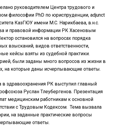
елано руководителем Центра трудового и
ром философии PhD по юриспруденции, аdjunct
рситета КазГЮУ имени М.С. Нарикбаева, в.н.с.
тва и правовой информации РК Хасеновым
ектор остановился на вопросах порядка
ых взысканий, видов ответственности,
ные кейсы взяты из судебной практики.
орией, были заданы много вопросов из жизни в
х, на которые даны исчерпывающие ответы.
а в здравоохранения РК выступил главный
Профсоюза Руслан Тлеубергенов. Презентация
лат медицинским работникам к основной
ветствии с Трудовым Кодексом. Тема вызвала
ории, на заданные практические вопросы
счерпывающие ответы.