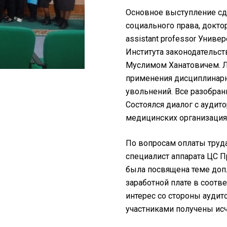
Основное выступление сд
социального права, докто
assistant professor Униве
Института законодательс
Муслимом Ханатовичем. Л
применения дисциплинарн
увольнений. Все разобран
Состоялся диалог с аудит
медицинских организация
По вопросам оплаты труд
специалист аппарата ЦС 
была посвящена теме доп
заработной плате в соот
интерес со стороны аудит
участниками получены и