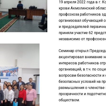
19 апреля 2022 года в г.
крови Акмолинский облас
профсоюза работников зд
организовал обучающий с
и председателей первичн
приняли участие 62 предс
независимо от профсоюзн
Семинар открыл Председ
акцентировал внимание н
интересов работников отр
организаций, в т.ч. по со
вопросам безопасности и 
безопасных условий на п
размышления о членстве 
прозрачности и подотчет
обществом.