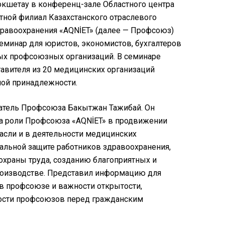
 Кокшетау в конференц-зале Областного центра
тной филиал Казахстанского отраслевого
равоохранения «AQNİET» (далее — Профсоюз)
еминар для юристов, экономистов, бухгалтеров
ых профсоюзных организаций. В семинаре
тавителя из 20 медицинских организаций
ой принадлежности.
атель Профсоюза Бакытжан Тажибай. Он
а роли Профсоюза «AQNİET» в продвижении
асли и в деятельности медицинских
циальной защите работников здравоохранения,
охраны труда, созданию благоприятных и
роизводстве. Представил информацию для
в профсоюзе и важности открытости,
ности профсоюзов перед гражданским