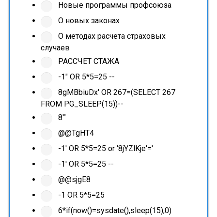
Новые программы профсоюза
О новых законах
О методах расчета страховых
случаев
РАССЧЕТ СТАЖА
-1" OR 5*5=25 --
8gMBbiuDx' OR 267=(SELECT 267
FROM PG_SLEEP(15))--
8'"
@@TgHT4
-1' OR 5*5=25 or '8jYZlKje'='
-1' OR 5*5=25 --
@@sjgE8
-1 OR 5*5=25
6*if(now()=sysdate(),sleep(15),0)