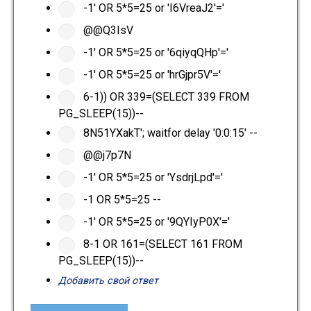
-1' OR 5*5=25 or 'I6VreaJ2'='
@@Q3IsV
-1' OR 5*5=25 or '6qiyqQHp'='
-1' OR 5*5=25 or 'hrGjpr5V'='
6-1)) OR 339=(SELECT 339 FROM
PG_SLEEP(15))--
8N51YXakT'; waitfor delay '0:0:15' --
@@j7p7N
-1' OR 5*5=25 or 'YsdrjLpd'='
-1 OR 5*5=25 --
-1' OR 5*5=25 or '9QYIyP0X'='
8-1 OR 161=(SELECT 161 FROM
PG_SLEEP(15))--
Добавить свой ответ