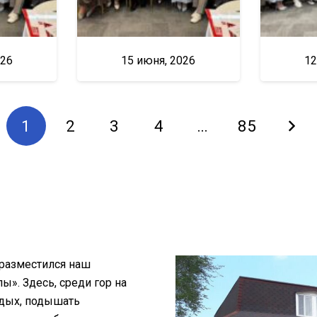
026
15 июня, 2026
12
1
2
3
4
…
85
 разместился наш
». Здесь, среди гор на
тдых, подышать