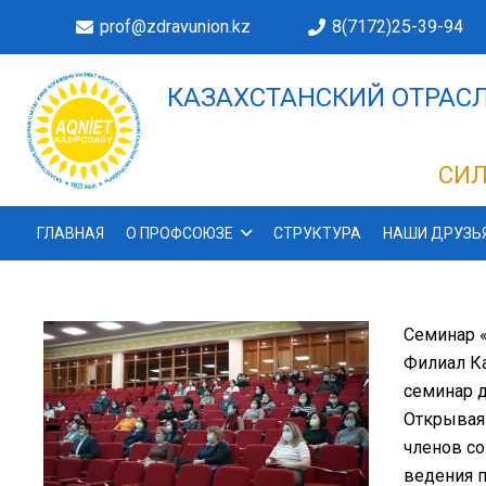
prof@zdravunion.kz
8(7172)25-39-94
КАЗАХСТАНСКИЙ ОТРАСЛ
ДЕЛАХ!
СИЛ
ГЛАВНАЯ
О ПРОФСОЮЗЕ
СТРУКТУРА
НАШИ ДРУЗЬ
Семинар 
Филиал Ка
семинар д
Открывая
членов со
ведения п