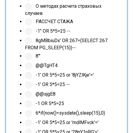
О методах расчета страховых
случаев
РАССЧЕТ СТАЖА
-1" OR 5*5=25 --
8gMBbiuDx' OR 267=(SELECT 267
FROM PG_SLEEP(15))--
8'"
@@TgHT4
-1' OR 5*5=25 or '8jYZlKje'='
-1' OR 5*5=25 --
@@sjgE8
-1 OR 5*5=25
6*if(now()=sysdate(),sleep(15),0)
-1' OR 5*5=25 or 'mdlMFvck'='
-1' OR 5*5=25 or '28nY1nRG'='