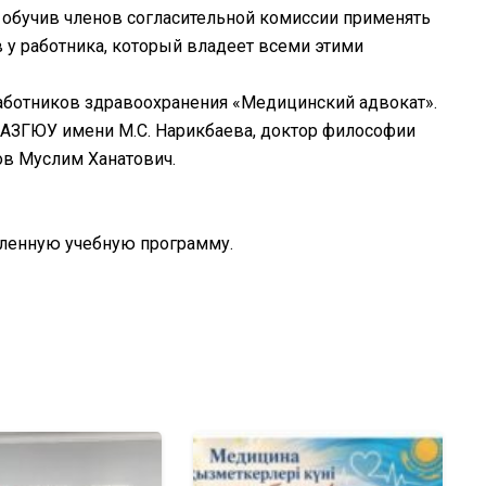
, обучив членов согласительной комиссии применять
 у работника, который владеет всеми этими
аботников здравоохранения «Медицинский адвокат».
 КАЗГЮУ имени М.С. Нарикбаева, доктор философии
ов Муслим Ханатович.
вленную учебную программу.