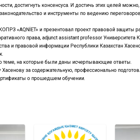
ости, достигнуть консенсуса. И достичь этих целей можно
законодательство и инструменты по ведению переговоров
КОПРЗ «AQNİET» и презентовал проект правовой защиты р
тивного права, аdjunct assistant professor Университета
льства и правовой информации Республики Казахстан Хасен
к.
о теме, на которые были даны исчерпывающие ответы.
 Хасенову за содержательную, профессионально подгото
ертификаты о прошедшем обучении.