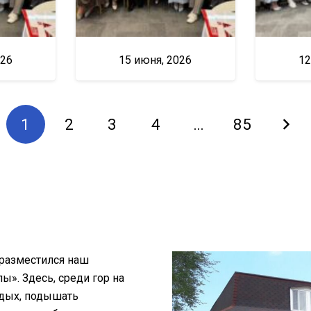
026
15 июня, 2026
12
1
2
3
4
…
85
 разместился наш
». Здесь, среди гор на
тдых, подышать