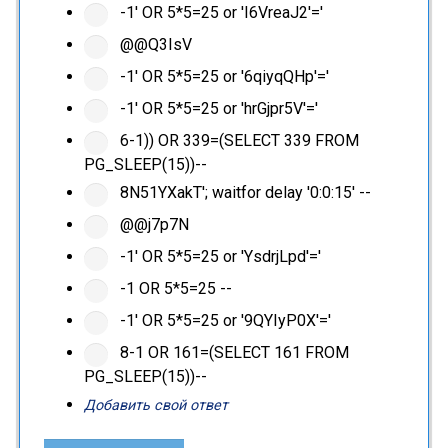
-1' OR 5*5=25 or 'I6VreaJ2'='
@@Q3IsV
-1' OR 5*5=25 or '6qiyqQHp'='
-1' OR 5*5=25 or 'hrGjpr5V'='
6-1)) OR 339=(SELECT 339 FROM
PG_SLEEP(15))--
8N51YXakT'; waitfor delay '0:0:15' --
@@j7p7N
-1' OR 5*5=25 or 'YsdrjLpd'='
-1 OR 5*5=25 --
-1' OR 5*5=25 or '9QYIyP0X'='
8-1 OR 161=(SELECT 161 FROM
PG_SLEEP(15))--
Добавить свой ответ