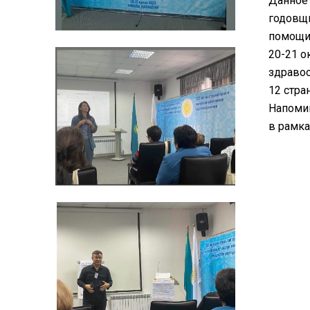
Данное 
годовщи
помощи
20-21 о
здравоо
12 стра
Напомин
в рамка