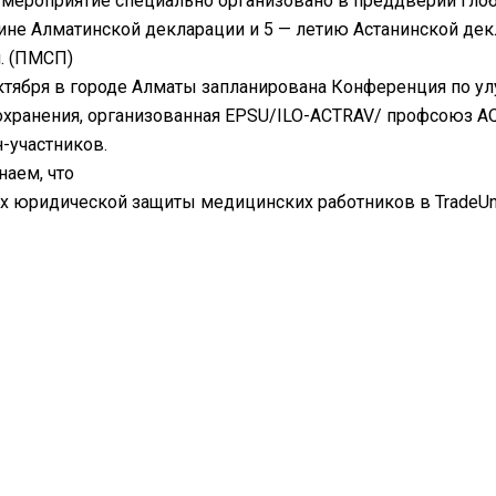
мероприятие специально организовано в преддверии гло
не Алматинской декларации и 5 — летию Астанинской дек
. (ПМСП)
ктября в городе Алматы запланирована Конференция по у
хранения, организованная EPSU/ILO-ACTRAV/ профсоюз AQ
н-участников.
аем, что
х юридической защиты медицинских работников в TradeUni