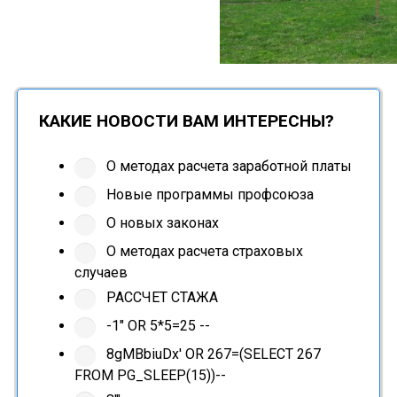
КАКИЕ НОВОСТИ ВАМ ИНТЕРЕСНЫ?
О методах расчета заработной платы
Новые программы профсоюза
О новых законах
О методах расчета страховых
случаев
РАССЧЕТ СТАЖА
-1" OR 5*5=25 --
8gMBbiuDx' OR 267=(SELECT 267
FROM PG_SLEEP(15))--