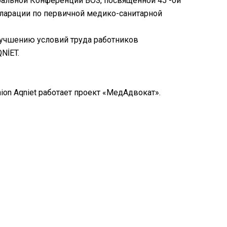
бальной Конференции ВОЗ, посвященной 45 -ой
ларации по первичной медико-санитарной
лучшению условий труда работников
NİET.
on Aqniet работает проект «МедАдвокат».