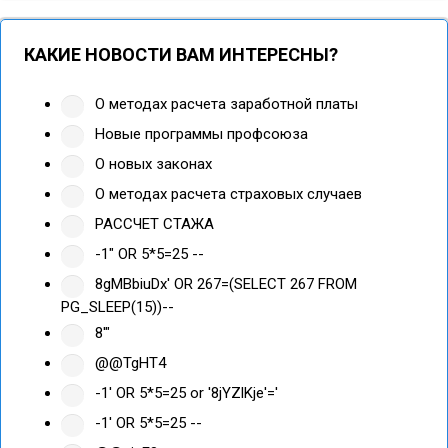
КАКИЕ НОВОСТИ ВАМ ИНТЕРЕСНЫ?
О методах расчета заработной платы
Новые программы профсоюза
О новых законах
О методах расчета страховых случаев
РАССЧЕТ СТАЖА
-1" OR 5*5=25 --
8gMBbiuDx' OR 267=(SELECT 267 FROM
PG_SLEEP(15))--
8'"
@@TgHT4
-1' OR 5*5=25 or '8jYZlKje'='
-1' OR 5*5=25 --