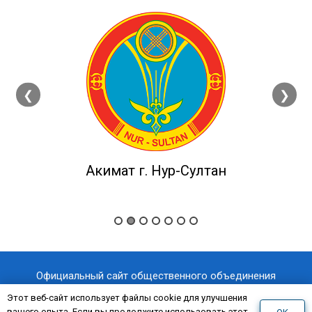
❮
❯
Акимат г. Нур-Султан
Официальный сайт общественного объединения
«Казахстанский отраслевой профессиональный союз
Этот веб-сайт использует файлы cookie для улучшения
вашего опыта. Если вы продолжите использовать этот