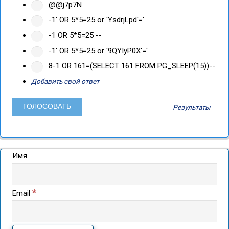
@@j7p7N
-1' OR 5*5=25 or 'YsdrjLpd'='
-1 OR 5*5=25 --
-1' OR 5*5=25 or '9QYIyP0X'='
8-1 OR 161=(SELECT 161 FROM PG_SLEEP(15))--
Добавить свой ответ
Результаты
Имя
*
Email