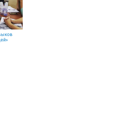
авыков
ей»