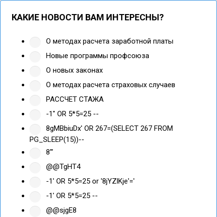
КАКИЕ НОВОСТИ ВАМ ИНТЕРЕСНЫ?
О методах расчета заработной платы
Новые программы профсоюза
О новых законах
О методах расчета страховых случаев
РАССЧЕТ СТАЖА
-1" OR 5*5=25 --
8gMBbiuDx' OR 267=(SELECT 267 FROM
PG_SLEEP(15))--
8'"
@@TgHT4
-1' OR 5*5=25 or '8jYZlKje'='
-1' OR 5*5=25 --
@@sjgE8