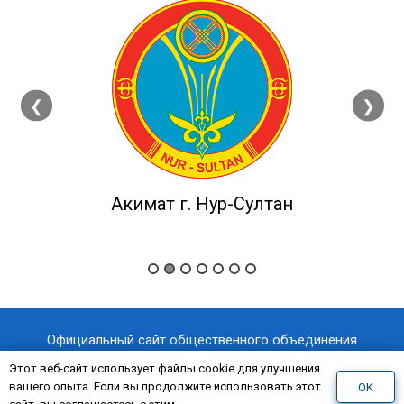
❮
❯
Акимат г. Нур-Султан
Официальный сайт общественного объединения
«Казахстанский отраслевой профессиональный союз
Этот веб-сайт использует файлы cookie для улучшения
вашего опыта. Если вы продолжите использовать этот
OK
«AQNİET
работников здравоохранения
»