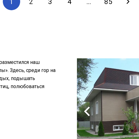
1
2
3
4
…
85
 разместился наш
». Здесь, среди гор на
тдых, подышать
птиц, полюбоваться