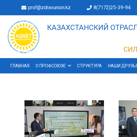
prof@zdravunion.kz
8(7172)25-39-94
КАЗАХСТАНСКИЙ ОТРАСЛ
ДЕЛАХ!
СИЛ
ГЛАВНАЯ
О ПРОФСОЮЗЕ
СТРУКТУРА
НАШИ ДРУЗЬ