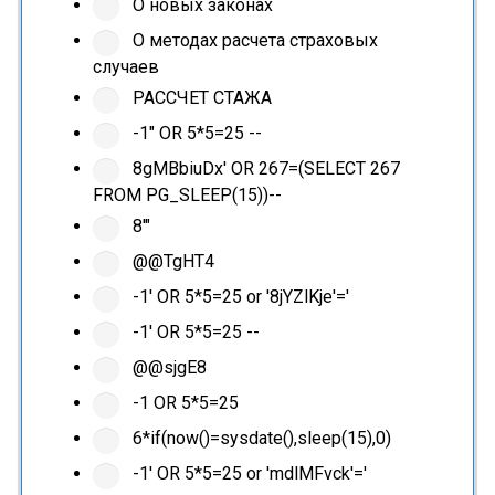
О новых законах
О методах расчета страховых
случаев
РАССЧЕТ СТАЖА
-1" OR 5*5=25 --
8gMBbiuDx' OR 267=(SELECT 267
FROM PG_SLEEP(15))--
8'"
@@TgHT4
-1' OR 5*5=25 or '8jYZlKje'='
-1' OR 5*5=25 --
@@sjgE8
-1 OR 5*5=25
6*if(now()=sysdate(),sleep(15),0)
-1' OR 5*5=25 or 'mdlMFvck'='