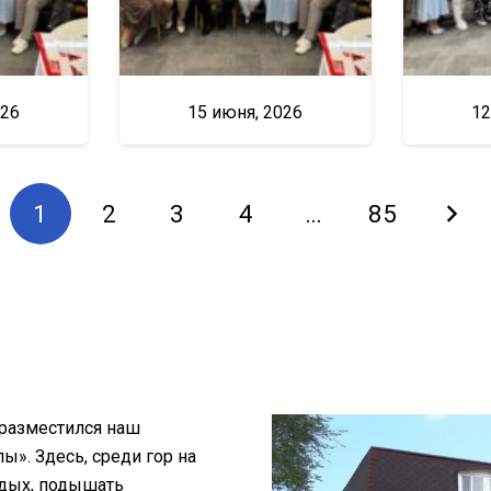
026
15 июня, 2026
12
1
2
3
4
…
85
 разместился наш
». Здесь, среди гор на
тдых, подышать