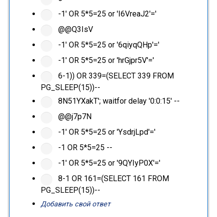
-1' OR 5*5=25 or 'I6VreaJ2'='
@@Q3IsV
-1' OR 5*5=25 or '6qiyqQHp'='
-1' OR 5*5=25 or 'hrGjpr5V'='
6-1)) OR 339=(SELECT 339 FROM
PG_SLEEP(15))--
8N51YXakT'; waitfor delay '0:0:15' --
@@j7p7N
-1' OR 5*5=25 or 'YsdrjLpd'='
-1 OR 5*5=25 --
-1' OR 5*5=25 or '9QYIyP0X'='
8-1 OR 161=(SELECT 161 FROM
PG_SLEEP(15))--
Добавить свой ответ