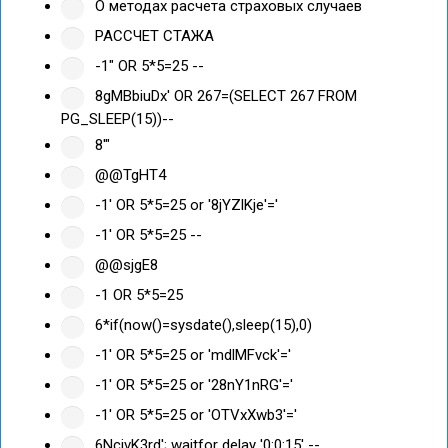
О методах расчета страховых случаев
РАССЧЕТ СТАЖА
-1" OR 5*5=25 --
8gMBbiuDx' OR 267=(SELECT 267 FROM
PG_SLEEP(15))--
8'"
@@TgHT4
-1' OR 5*5=25 or '8jYZlKje'='
-1' OR 5*5=25 --
@@sjgE8
-1 OR 5*5=25
6*if(now()=sysdate(),sleep(15),0)
-1' OR 5*5=25 or 'mdlMFvck'='
-1' OR 5*5=25 or '28nY1nRG'='
-1' OR 5*5=25 or 'OTVxXwb3'='
6NcjvK3rd'; waitfor delay '0:0:15' --