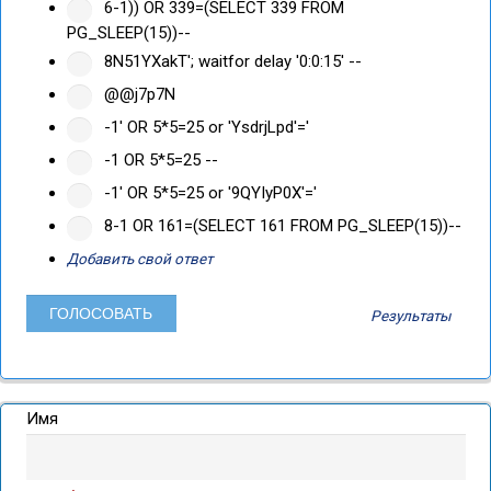
6-1)) OR 339=(SELECT 339 FROM
PG_SLEEP(15))--
8N51YXakT'; waitfor delay '0:0:15' --
@@j7p7N
-1' OR 5*5=25 or 'YsdrjLpd'='
-1 OR 5*5=25 --
-1' OR 5*5=25 or '9QYIyP0X'='
8-1 OR 161=(SELECT 161 FROM PG_SLEEP(15))--
Добавить свой ответ
Результаты
Имя