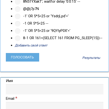
8N51YXakT'; waitfor delay '0:0:15' --
@@j7p7N
-1' OR 5*5=25 or 'YsdrjLpd'='
-1 OR 5*5=25 --
-1' OR 5*5=25 or '9QYIyP0X'='
8-1 OR 161=(SELECT 161 FROM PG_SLEEP(15))--
Добавить свой ответ
Результаты
Имя
*
Email