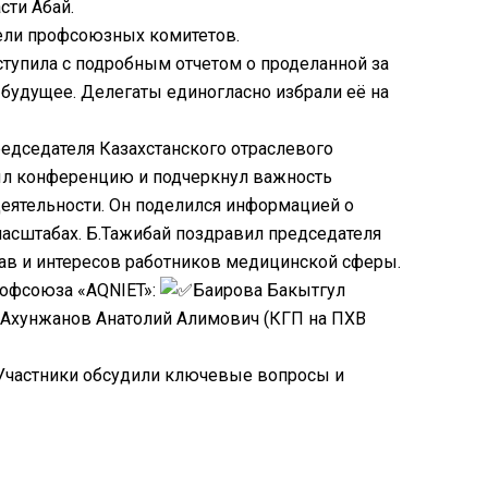
сти Абай.
тели профсоюзных комитетов.
упила с подробным отчетом о проделанной за
а будущее. Делегаты единогласно избрали её на
едседателя Казахстанского отраслевого
ыл конференцию и подчеркнул важность
деятельности. Он поделился информацией о
масштабах. Б.Тажибай поздравил председателя
рав и интересов работников медицинской сферы.
рофсоюза «AQNIET»:
Баирова Бакытгул
Ахунжанов Анатолий Алимович (КГП на ПХВ
 Участники обсудили ключевые вопросы и