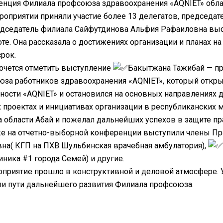
нция Филиала профсоюза здравоохранения «AQNIET» обла
роприятии приняли участие более 13 делегатов, председа
дседатель филиала Сайфутдинова Альфия Рафаиловна выст
оте. Она рассказала о достижениях организации и планах н
рок.
очется отметить выступление
Бакытжана Тажибай — пр
за работников здравоохранения «AQNIET», который откр
ности «AQNIET» и остановился на основных направлениях 
 проектах и инициативах организации в республиканских 
 области Абай и пожелал дальнейших успехов в защите п
е на отчетно-выборной конференции выступили члены П
на( КГП на ПХВ Шульбинская врачебная амбулатория),
ника #1 города Семей) и другие.
приятие прошло в конструктивной и деловой атмосфере.
и пути дальнейшего развития Филиала профсоюза.