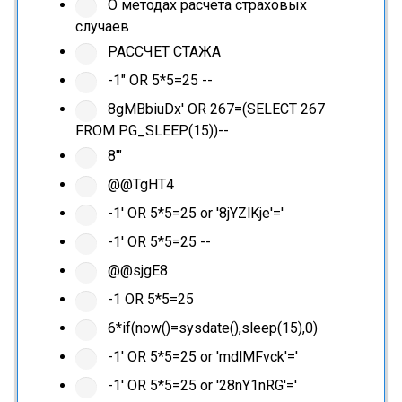
О методах расчета страховых
случаев
РАССЧЕТ СТАЖА
-1" OR 5*5=25 --
8gMBbiuDx' OR 267=(SELECT 267
FROM PG_SLEEP(15))--
8'"
@@TgHT4
-1' OR 5*5=25 or '8jYZlKje'='
-1' OR 5*5=25 --
@@sjgE8
-1 OR 5*5=25
6*if(now()=sysdate(),sleep(15),0)
-1' OR 5*5=25 or 'mdlMFvck'='
-1' OR 5*5=25 or '28nY1nRG'='