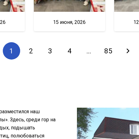
026
15 июня, 2026
12
1
2
3
4
…
85
 разместился наш
». Здесь, среди гор на
тдых, подышать
птиц, полюбоваться