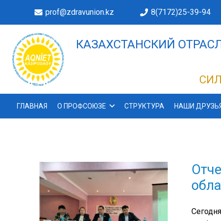
prof@zdravunion.kz
8(7172)25-39-94
КАЗАХСТАНСКИЙ ОТРАСЛ
ДЕЛАХ!
СИЛ
ГЛАВНАЯ
О ПРОФСОЮЗЕ
СТРУКТУРА
НАШИ ДРУЗЬ
Отче
обла
Сегодня