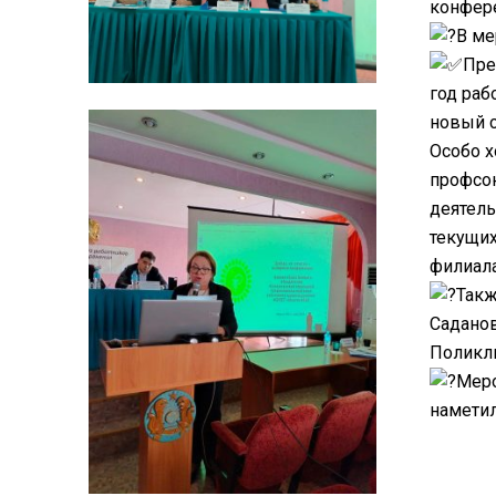
конфере
В ме
Пре
год раб
новый с
Особо х
профсою
деятель
текущих
филиала
Такж
Саданов
Поликли
Меро
наметил