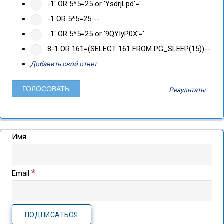
-1' OR 5*5=25 or 'YsdrjLpd'='
-1 OR 5*5=25 --
-1' OR 5*5=25 or '9QYIyP0X'='
8-1 OR 161=(SELECT 161 FROM PG_SLEEP(15))--
Добавить свой ответ
Результаты
Имя
*
Email