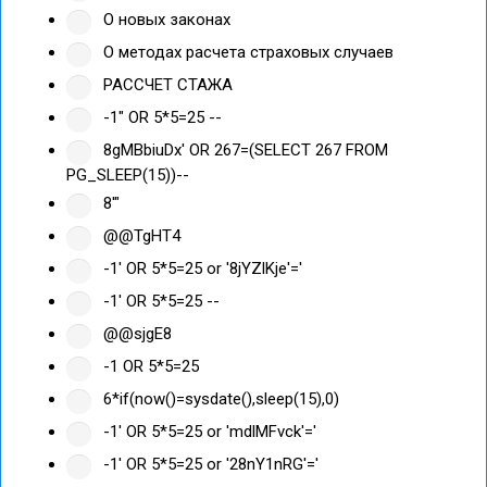
О новых законах
О методах расчета страховых случаев
РАССЧЕТ СТАЖА
-1" OR 5*5=25 --
8gMBbiuDx' OR 267=(SELECT 267 FROM
PG_SLEEP(15))--
8'"
@@TgHT4
-1' OR 5*5=25 or '8jYZlKje'='
-1' OR 5*5=25 --
@@sjgE8
-1 OR 5*5=25
6*if(now()=sysdate(),sleep(15),0)
-1' OR 5*5=25 or 'mdlMFvck'='
-1' OR 5*5=25 or '28nY1nRG'='