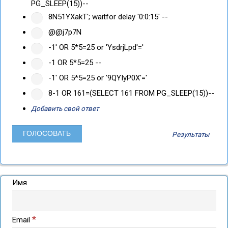
PG_SLEEP(15))--
8N51YXakT'; waitfor delay '0:0:15' --
@@j7p7N
-1' OR 5*5=25 or 'YsdrjLpd'='
-1 OR 5*5=25 --
-1' OR 5*5=25 or '9QYIyP0X'='
8-1 OR 161=(SELECT 161 FROM PG_SLEEP(15))--
Добавить свой ответ
Результаты
Имя
*
Email