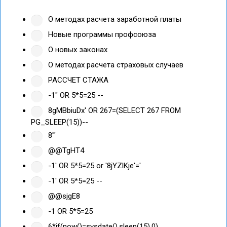
О методах расчета заработной платы
Новые программы профсоюза
О новых законах
О методах расчета страховых случаев
РАССЧЕТ СТАЖА
-1" OR 5*5=25 --
8gMBbiuDx' OR 267=(SELECT 267 FROM
PG_SLEEP(15))--
8'"
@@TgHT4
-1' OR 5*5=25 or '8jYZlKje'='
-1' OR 5*5=25 --
@@sjgE8
-1 OR 5*5=25
6*if(now()=sysdate(),sleep(15),0)