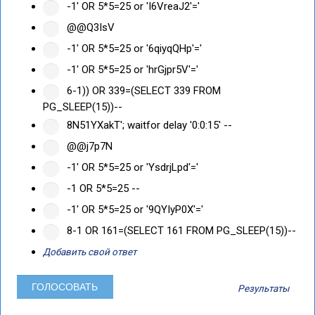
-1' OR 5*5=25 or 'I6VreaJ2'='
@@Q3IsV
-1' OR 5*5=25 or '6qiyqQHp'='
-1' OR 5*5=25 or 'hrGjpr5V'='
6-1)) OR 339=(SELECT 339 FROM
PG_SLEEP(15))--
8N51YXakT'; waitfor delay '0:0:15' --
@@j7p7N
-1' OR 5*5=25 or 'YsdrjLpd'='
-1 OR 5*5=25 --
-1' OR 5*5=25 or '9QYIyP0X'='
8-1 OR 161=(SELECT 161 FROM PG_SLEEP(15))--
Добавить свой ответ
Результаты