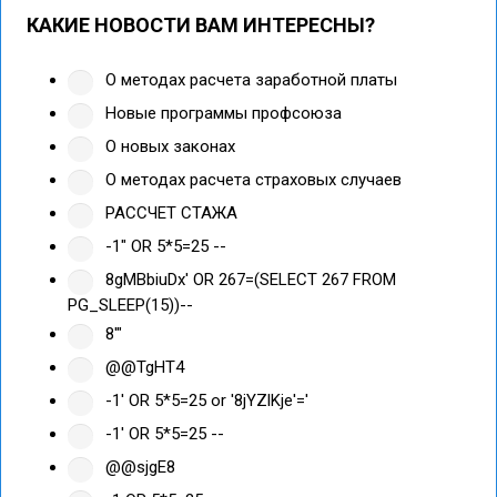
КАКИЕ НОВОСТИ ВАМ ИНТЕРЕСНЫ?
О методах расчета заработной платы
Новые программы профсоюза
О новых законах
О методах расчета страховых случаев
РАССЧЕТ СТАЖА
-1" OR 5*5=25 --
8gMBbiuDx' OR 267=(SELECT 267 FROM
PG_SLEEP(15))--
8'"
@@TgHT4
-1' OR 5*5=25 or '8jYZlKje'='
-1' OR 5*5=25 --
@@sjgE8