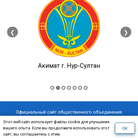
❮
❯
Акимат г. Нур-Султан
Официальный сайт общественного объединения
«Казахстанский отраслевой профессиональный союз
Этот веб-сайт использует файлы cookie для улучшения
вашего опыта. Если вы продолжите использовать этот
OK
«AQNİET
работников здравоохранения
»
сайт, вы соглашаетесь с этим.