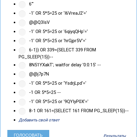
6'"
-1' OR 5*5=25 or 'I6VreaJ2'='
@@Q3IsV
-1' OR 5*5=25 or '6qiyqQHp'='
-1' OR 5*5=25 or 'hrGjpr5V'='
6-1)) OR 339=(SELECT 339 FROM
PG_SLEEP(15))--
8N51YXakT'; waitfor delay '0:0:15' --
@@j7p7N
-1' OR 5*5=25 or 'YsdrjLpd'='
-1 OR 5*5=25 --
-1' OR 5*5=25 or '9QYIyP0X'='
8-1 OR 161=(SELECT 161 FROM PG_SLEEP(15))--
Добавить свой ответ
Результаты