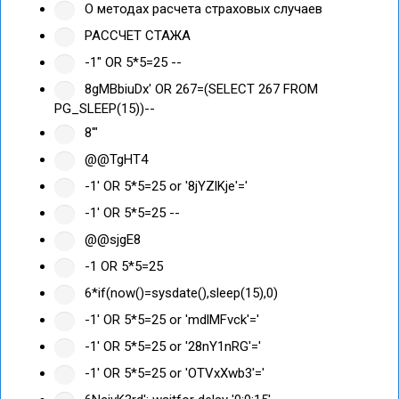
О методах расчета страховых случаев
РАССЧЕТ СТАЖА
-1" OR 5*5=25 --
8gMBbiuDx' OR 267=(SELECT 267 FROM
PG_SLEEP(15))--
8'"
@@TgHT4
-1' OR 5*5=25 or '8jYZlKje'='
-1' OR 5*5=25 --
@@sjgE8
-1 OR 5*5=25
6*if(now()=sysdate(),sleep(15),0)
-1' OR 5*5=25 or 'mdlMFvck'='
-1' OR 5*5=25 or '28nY1nRG'='
-1' OR 5*5=25 or 'OTVxXwb3'='