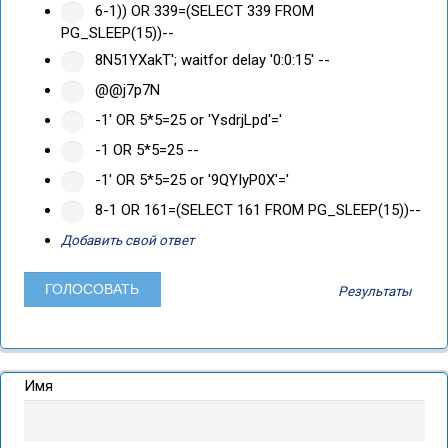
6-1)) OR 339=(SELECT 339 FROM
PG_SLEEP(15))--
8N51YXakT'; waitfor delay '0:0:15' --
@@j7p7N
-1' OR 5*5=25 or 'YsdrjLpd'='
-1 OR 5*5=25 --
-1' OR 5*5=25 or '9QYIyP0X'='
8-1 OR 161=(SELECT 161 FROM PG_SLEEP(15))--
Добавить свой ответ
Результаты
Имя