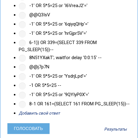
-1' OR 5*5=25 or 'I6VreaJ2'='
@@Q3IsV
-1' OR 5*5=25 or '6qiyqQHp'='
-1' OR 5*5=25 or 'hrGjpr5V'='
6-1)) OR 339=(SELECT 339 FROM
PG_SLEEP(15))--
8N51YXakT'; waitfor delay '0:0:15' --
@@j7p7N
-1' OR 5*5=25 or 'YsdrjLpd'='
-1 OR 5*5=25 --
-1' OR 5*5=25 or '9QYIyP0X'='
8-1 OR 161=(SELECT 161 FROM PG_SLEEP(15))--
Добавить свой ответ
Результаты