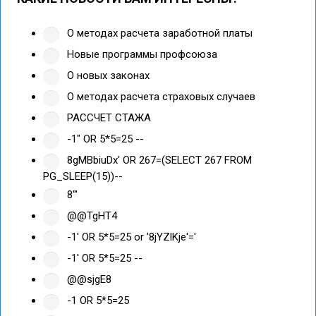
О методах расчета заработной платы
Новые программы профсоюза
О новых законах
О методах расчета страховых случаев
РАССЧЕТ СТАЖА
-1" OR 5*5=25 --
8gMBbiuDx' OR 267=(SELECT 267 FROM
PG_SLEEP(15))--
8'"
@@TgHT4
-1' OR 5*5=25 or '8jYZlKje'='
-1' OR 5*5=25 --
@@sjgE8
-1 OR 5*5=25