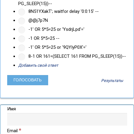
PG_SLEEP(15))--
8N51YXakT'; waitfor delay '0:0:15' --
@@j7p7N
-1' OR 5*5=25 or 'YsdrjLpd'='
-1 OR 5*5=25 --
-1' OR 5*5=25 or '9QYIyP0X'='
8-1 OR 161=(SELECT 161 FROM PG_SLEEP(15))--
Добавить свой ответ
Результаты
Имя
*
Email