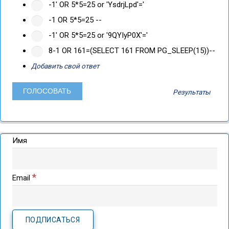
-1' OR 5*5=25 or 'YsdrjLpd'='
-1 OR 5*5=25 --
-1' OR 5*5=25 or '9QYIyP0X'='
8-1 OR 161=(SELECT 161 FROM PG_SLEEP(15))--
Добавить свой ответ
Результаты
Имя
*
Email