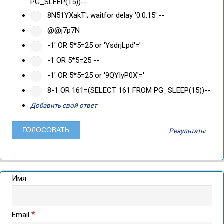
PG_SLEEP(15))--
8N51YXakT'; waitfor delay '0:0:15' --
@@j7p7N
-1' OR 5*5=25 or 'YsdrjLpd'='
-1 OR 5*5=25 --
-1' OR 5*5=25 or '9QYIyP0X'='
8-1 OR 161=(SELECT 161 FROM PG_SLEEP(15))--
Добавить свой ответ
Результаты
Имя
*
Email