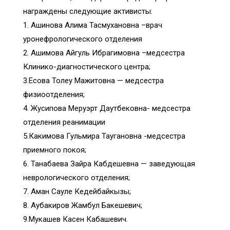
награждены следующие активисты:
1. Ашинова Алима Тасмухановна –врач
уронефрологического отделения
2. Ашимова Айгуль Ибрагимовна –медсестра
Клинико-диагностического центра;
3.Есова Толеу Мажитовна — медсестра
физиоотделения;
4. Жусипова Меруэрт Даутбековна- медсестра
отделения реанимации
5.Какимова Гульмира Таугановна -медсестра
приемного покоя;
6. Танабаева Зайра Кабдешевна — заведующая
неврологического отделения;
7. Аман Сауле Кедейбайкызы;
8. Аубакиров Жамбул Бакешевич;
9.Мукашев Касен Кабашевич.