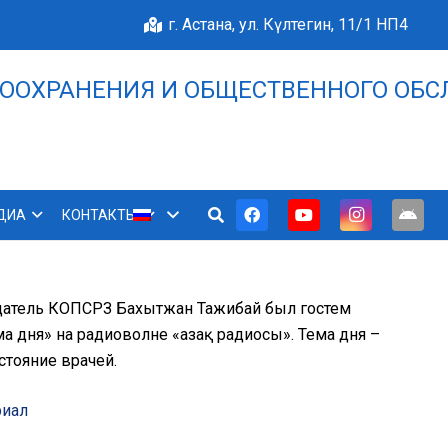
г. Астана, ул. Күлтегин, 11/1 НП4
ООХРАНЕНИЯ И ОБЩЕСТВЕННОГО ОБС
НАШЕ БЛАГОПОЛУЧИЕ 
ДИА
КОНТАКТЫ
датель КОПСРЗ Бахытжан Тажибай был гостем
 дня» на радиоволне «Қазақ радиосы». Тема дня –
остояние врачей.
риал