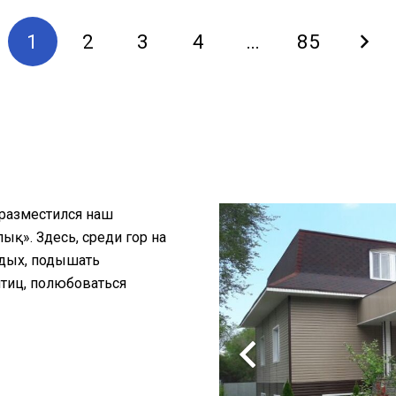
1
2
3
4
…
85
 разместился наш
қ». Здесь, среди гор на
тдых, подышать
птиц, полюбоваться