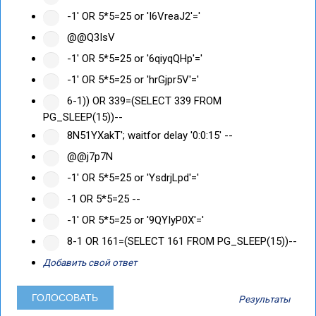
-1' OR 5*5=25 or 'I6VreaJ2'='
@@Q3IsV
-1' OR 5*5=25 or '6qiyqQHp'='
-1' OR 5*5=25 or 'hrGjpr5V'='
6-1)) OR 339=(SELECT 339 FROM
PG_SLEEP(15))--
8N51YXakT'; waitfor delay '0:0:15' --
@@j7p7N
-1' OR 5*5=25 or 'YsdrjLpd'='
-1 OR 5*5=25 --
-1' OR 5*5=25 or '9QYIyP0X'='
8-1 OR 161=(SELECT 161 FROM PG_SLEEP(15))--
Добавить свой ответ
Результаты