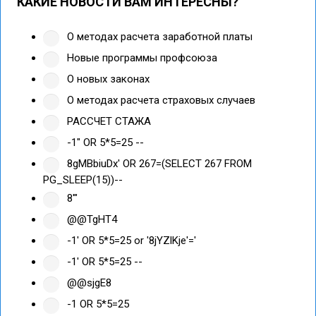
КАКИЕ НОВОСТИ ВАМ ИНТЕРЕСНЫ?
О методах расчета заработной платы
Новые программы профсоюза
О новых законах
О методах расчета страховых случаев
РАССЧЕТ СТАЖА
-1" OR 5*5=25 --
8gMBbiuDx' OR 267=(SELECT 267 FROM
PG_SLEEP(15))--
8'"
@@TgHT4
-1' OR 5*5=25 or '8jYZlKje'='
-1' OR 5*5=25 --
@@sjgE8
-1 OR 5*5=25