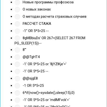
Новые программы профсоюза
О новых законах
О методах расчета страховых случаев
РАССЧЕТ СТАЖА
-1" OR 5*5=25 --
8gMBbiuDx' OR 267=(SELECT 267 FROM
PG_SLEEP(15))--
8'"
@@TgHT4
-1' OR 5*5=25 or '8jYZlKje'='
-1' OR 5*5=25 --
@@sjgE8
-1 OR 5*5=25
6*if(now()=sysdate(),sleep(15),0)
-1' OR 5*5=25 or 'mdlMFvck'='
-1' OR 5*5=25 or '28nY1nRG'='