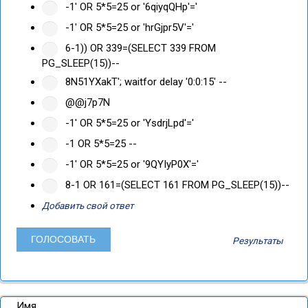
-1' OR 5*5=25 or '6qiyqQHp'='
-1' OR 5*5=25 or 'hrGjpr5V'='
6-1)) OR 339=(SELECT 339 FROM
PG_SLEEP(15))--
8N51YXakT'; waitfor delay '0:0:15' --
@@j7p7N
-1' OR 5*5=25 or 'YsdrjLpd'='
-1 OR 5*5=25 --
-1' OR 5*5=25 or '9QYIyP0X'='
8-1 OR 161=(SELECT 161 FROM PG_SLEEP(15))--
Добавить свой ответ
Результаты
Имя