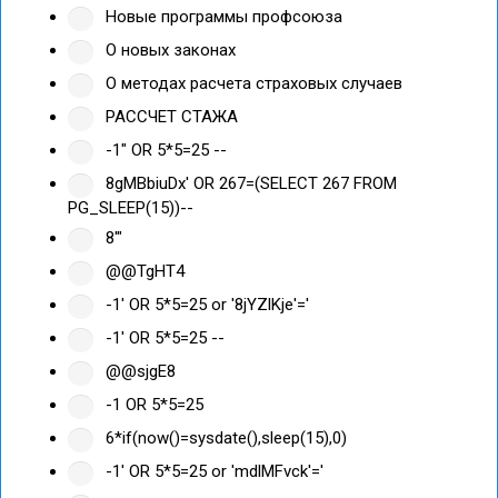
Новые программы профсоюза
О новых законах
О методах расчета страховых случаев
РАССЧЕТ СТАЖА
-1" OR 5*5=25 --
8gMBbiuDx' OR 267=(SELECT 267 FROM
PG_SLEEP(15))--
8'"
@@TgHT4
-1' OR 5*5=25 or '8jYZlKje'='
-1' OR 5*5=25 --
@@sjgE8
-1 OR 5*5=25
6*if(now()=sysdate(),sleep(15),0)
-1' OR 5*5=25 or 'mdlMFvck'='