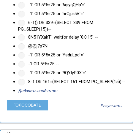
-1' OR 5*5=25 or '6qiyqQHp'='
-1' OR 5*5=25 or 'hrGjpr5V'='
6-1)) OR 339=(SELECT 339 FROM
PG_SLEEP(15))--
8N51YXakT'; waitfor delay '0:0:15' --
@@j7p7N
-1' OR 5*5=25 or 'YsdrjLpd'='
-1 OR 5*5=25 --
-1' OR 5*5=25 or '9QYIyP0X'='
8-1 OR 161=(SELECT 161 FROM PG_SLEEP(15))--
Добавить свой ответ
Результаты