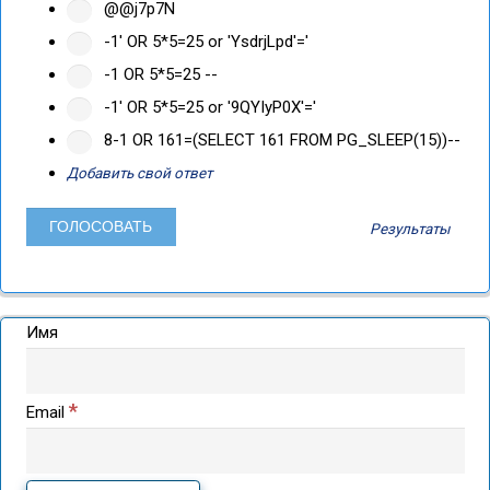
@@j7p7N
-1' OR 5*5=25 or 'YsdrjLpd'='
-1 OR 5*5=25 --
-1' OR 5*5=25 or '9QYIyP0X'='
8-1 OR 161=(SELECT 161 FROM PG_SLEEP(15))--
Добавить свой ответ
Результаты
Имя
*
Email