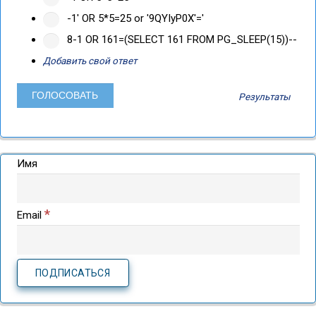
-1' OR 5*5=25 or '9QYIyP0X'='
8-1 OR 161=(SELECT 161 FROM PG_SLEEP(15))--
Добавить свой ответ
Результаты
Имя
*
Email