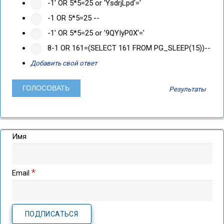
-1' OR 5*5=25 or 'YsdrjLpd'='
-1 OR 5*5=25 --
-1' OR 5*5=25 or '9QYIyP0X'='
8-1 OR 161=(SELECT 161 FROM PG_SLEEP(15))--
Добавить свой ответ
Результаты
Имя
*
Email