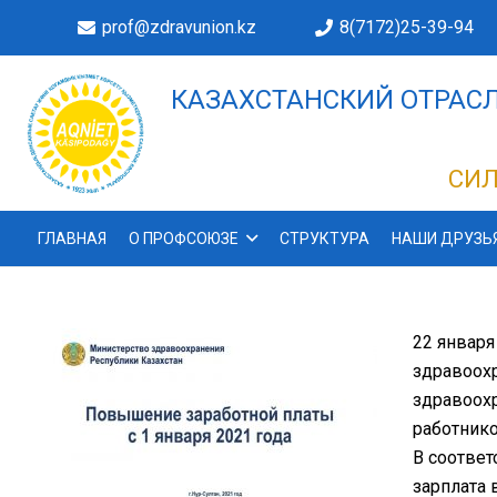
prof@zdravunion.kz
8(7172)25-39-94
КАЗАХСТАНСКИЙ ОТРАСЛ
ДЕЛАХ!
СИЛ
ГЛАВНАЯ
О ПРОФСОЮЗЕ
СТРУКТУРА
НАШИ ДРУЗЬ
22 январ
здравоох
здравоох
работнико
В соответ
зарплата 