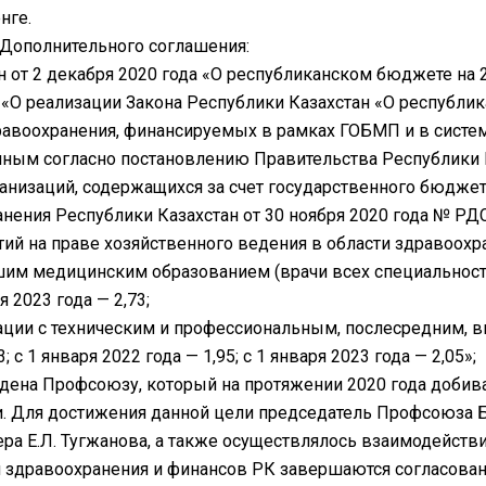
нге.
 Дополнительного соглашения:
ан от 2 декабря 2020 года «О республиканском бюджете на
0 «О реализации Закона Республики Казахстан «О республ
равоохранения, финансируемых в рамках ГОБМП и в сист
ым согласно постановлению Правительства Республики Ка
анизаций, содержащихся за счет государственного бюджет
нения Республики Казахстан от 30 ноября 2020 года № Қ
ий на праве хозяйственного ведения в области здравоохр
м медицинским образованием (врачи всех специальностей
я 2023 года — 2,73;
ации с техническим и профессиональным, послесредним
; с 1 января 2022 года — 1,95; с 1 января 2023 года — 2,05»;
дена Профсоюзу, который на протяжении 2020 года добив
и. Для достижения данной цели председатель Профсоюза 
ера Е.Л. Тугжанова, а также осуществлялось взаимодейст
 здравоохранения и финансов РК завершаются согласова