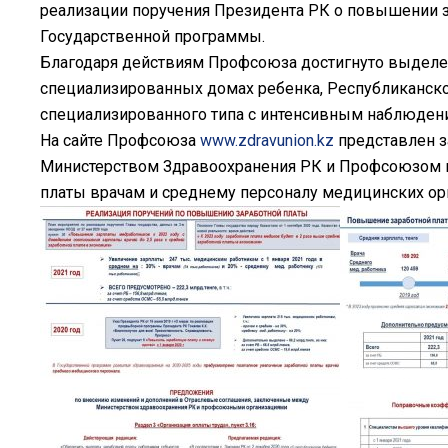
реализации поручения Президента РК о повышении з
Государственной программы.
Благодаря действиям Профсоюза достигнуто выделен
специализированных домах ребенка, Республиканско
специализированного типа с интенсивным наблюдени
На сайте Профсоюза
www.zdravunion.kz
представлен з
Министерством Здравоохранения РК и Профсоюзом п
платы врачам и среднему персоналу медицинских ор