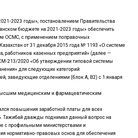
 2021-2023 годы», постановлением Правительства
иканском бюджете на 2021-2023 годы» обеспечить
еме ОСМС, с применением поправочных
захстан от 31 декабря 2015 года № 1193 «О системе
а, работников казенных предприятий» (далее —
РДСМ-213/2020 «Об утверждении типовой системы
анения» для следующих категорий:
, заведующие отделениями (блок А, В2) с 1 января
, высшим медицинским и фармацевтическим
ался повышения заработной платы для всех
Б. Тажибай дважды поднимал данный вопрос на
вие с профильными министерствами и
ния нормативно-правовых основ для обеспечения