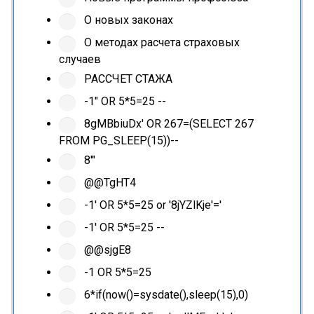
О новых законах
О методах расчета страховых
случаев
РАССЧЕТ СТАЖА
-1" OR 5*5=25 --
8gMBbiuDx' OR 267=(SELECT 267
FROM PG_SLEEP(15))--
8'"
@@TgHT4
-1' OR 5*5=25 or '8jYZlKje'='
-1' OR 5*5=25 --
@@sjgE8
-1 OR 5*5=25
6*if(now()=sysdate(),sleep(15),0)