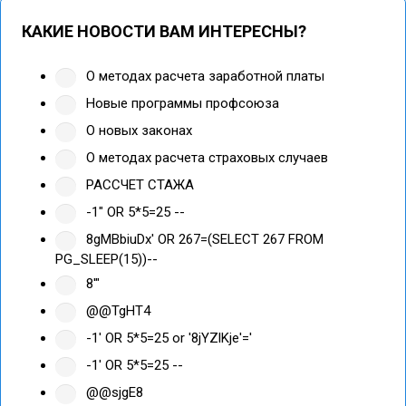
КАКИЕ НОВОСТИ ВАМ ИНТЕРЕСНЫ?
О методах расчета заработной платы
Новые программы профсоюза
О новых законах
О методах расчета страховых случаев
РАССЧЕТ СТАЖА
-1" OR 5*5=25 --
8gMBbiuDx' OR 267=(SELECT 267 FROM
PG_SLEEP(15))--
8'"
@@TgHT4
-1' OR 5*5=25 or '8jYZlKje'='
-1' OR 5*5=25 --
@@sjgE8