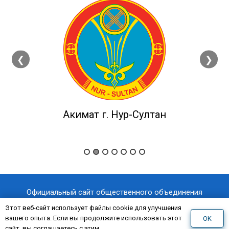
❮
❯
Акимат г. Нур-Султан
Официальный сайт общественного объединения
«Казахстанский отраслевой профессиональный союз
Этот веб-сайт использует файлы cookie для улучшения
вашего опыта. Если вы продолжите использовать этот
OK
«AQNİET
работников здравоохранения
»
сайт, вы соглашаетесь с этим.