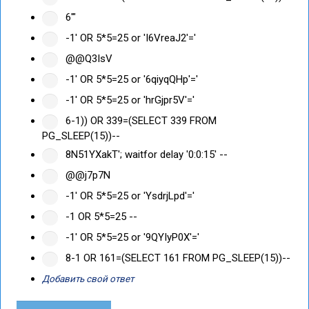
6'"
-1' OR 5*5=25 or 'I6VreaJ2'='
@@Q3IsV
-1' OR 5*5=25 or '6qiyqQHp'='
-1' OR 5*5=25 or 'hrGjpr5V'='
6-1)) OR 339=(SELECT 339 FROM
PG_SLEEP(15))--
8N51YXakT'; waitfor delay '0:0:15' --
@@j7p7N
-1' OR 5*5=25 or 'YsdrjLpd'='
-1 OR 5*5=25 --
-1' OR 5*5=25 or '9QYIyP0X'='
8-1 OR 161=(SELECT 161 FROM PG_SLEEP(15))--
Добавить свой ответ