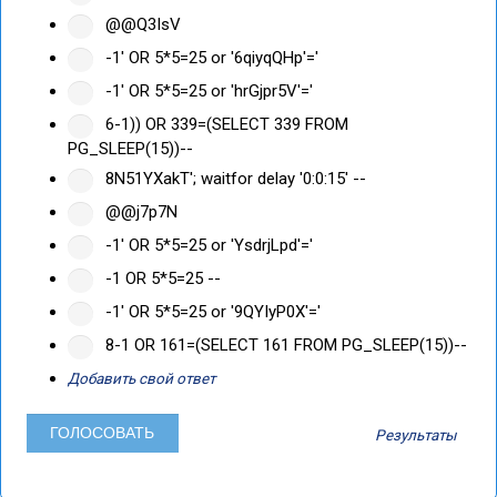
@@Q3IsV
-1' OR 5*5=25 or '6qiyqQHp'='
-1' OR 5*5=25 or 'hrGjpr5V'='
6-1)) OR 339=(SELECT 339 FROM
PG_SLEEP(15))--
8N51YXakT'; waitfor delay '0:0:15' --
@@j7p7N
-1' OR 5*5=25 or 'YsdrjLpd'='
-1 OR 5*5=25 --
-1' OR 5*5=25 or '9QYIyP0X'='
8-1 OR 161=(SELECT 161 FROM PG_SLEEP(15))--
Добавить свой ответ
Результаты