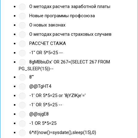
О методах расчета заработной платы
Новые программы профсоюза
О новых законах
О методах расчета страховых случаев
РАССЧЕТ СТАЖА
-1" OR 5*5=25 --
8gMBbiuDx' OR 267=(SELECT 267 FROM
PG_SLEEP(15))--
8'"
@@TgHT4
-1' OR 5*5=25 or '8jYZlKje'='
-1' OR 5*5=25 --
@@sjgE8
-1 OR 5*5=25
6*if(now()=sysdate(),sleep(15),0)