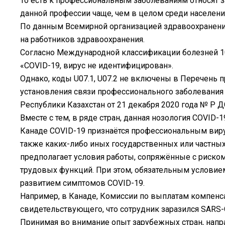
То есть к профессиональным заболеваниям относят з
данной профессии чаще, чем в целом среди населения
По данным Всемирной организацией здравоохранения
на работников здравоохранения.
Согласно Международной классификации болезней 10-
«COVID-19, вирус не идентифицирован».
Однако, коды U07.1, U07.2 не включены в Перечень
установления связи профессионального заболевания
Республики Казахстан от 21 декабря 2020 года № ҚР 
Вместе с тем, в ряде стран, данная нозология COVID
Канаде COVID-19 признаётся профессиональным виру
также каких-либо иных государственных или частны
предполагает условия работы, сопряжённые с риско
трудовых функций. При этом, обязательным условие
развитием симптомов COVID-19.
Например, в Канаде, Комиссии по выплатам компенс
свидетельствующего, что сотрудник заразился SARS-
Принимая во внимание опыт зарубежных стран, напр