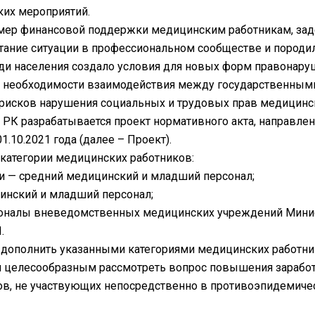
их мероприятий.
е мер финансовой поддержки медицинским работникам, з
тание ситуации в профессиональном сообществе и породи
и населения создало условия для новых форм правонаруш
 о необходимости взаимодействия между государственными
рисков нарушения социальных и трудовых прав медицинск
 РК разрабатывается проект нормативного акта, направл
.10.2021 года (далее – Проект).
категории медицинских работников:
и — средний медицинский и младший персонал;
инский и младший персонал;
оналы вневедомственных медицинских учреждений Минис
.
 дополнить указанными категориями медицинских работни
м целесообразным рассмотреть вопрос повышения заработн
ов, не участвующих непосредственно в противоэпидемиче