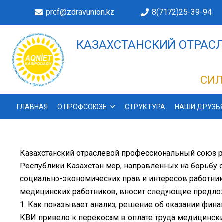
prof@zdravunion.kz
8(7172)25-39-94
КАЗАХСТАНСКИЙ ОТРАСЛ
ДЕЛАХ!
СИЛ
ГЛАВНАЯ
О ПРОФСОЮЗЕ
СТРУКТУРА
НАШИ ДРУЗЬ
Казахстанский отраслевой профессиональный союз 
Республики Казахстан мер, направленных на борьбу 
социально-экономических прав и интересов работник
медицинских работников, вносит следующие предло
1. Как показывает анализ, решение об оказании фи
КВИ привело к перекосам в оплате труда медицински