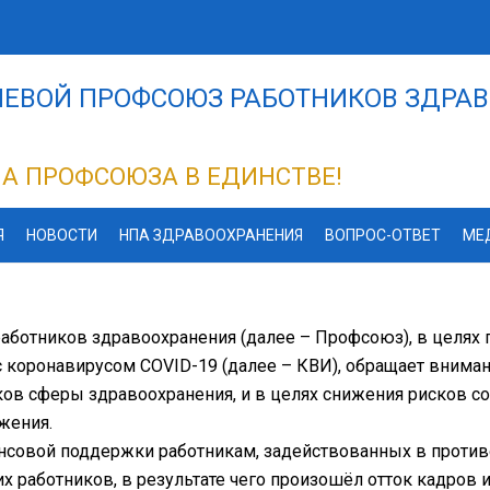
ЕВОЙ ПРОФСОЮЗ РАБОТНИКОВ ЗДРАВ
А ПРОФСОЮЗА В ЕДИНСТВЕ!
Я
НОВОСТИ
НПА ЗДРАВООХРАНЕНИЯ
ВОПРОС-ОТВЕТ
МЕ
работников здравоохранения (далее – Профсоюз), в целя
с коронавирусом COVID-19 (далее – КВИ), обращает вним
ов сферы здравоохранения, и в целях снижения рисков со
жения.
нансовой поддержки работникам, задействованных в проти
х работников, в результате чего произошёл отток кадров