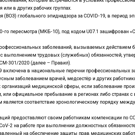
аболевания, которые встречаются в условиях профессиона
 или в других рабочих группах.
 (ВОЗ) глобального эпиднадзора за COVID-19, в период э
го пересмотра (МКБ-10), под кодом U07.1 зашифрован «CO
 профессиональных заболеваний, вызываемых действием 
 с выполнением трудовых (служебных) обязанностей, ут
ДСМ-301/2020 (далее – Правил).
-19 включена в национальные перечни профессиональных за
сным заболеванием врачей, медсестёр и других работник
х организаций медицинской сферы, если заболевание прои
м, или официальное пребывание в регионах либо странах 
м является соответствие хронологическому порядку между
аций предоставляют своим работникам компенсации по CO
CoV-2 на работе при выполнении должностных обязанносте
авленный на обеспечение защиты прав медицинских работ