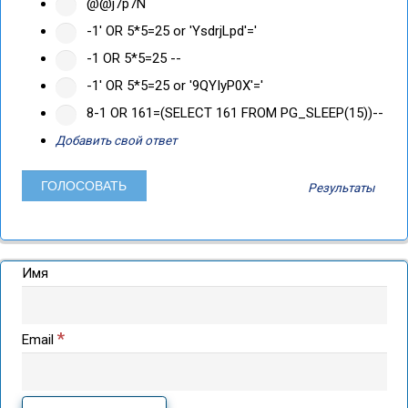
@@j7p7N
-1' OR 5*5=25 or 'YsdrjLpd'='
-1 OR 5*5=25 --
-1' OR 5*5=25 or '9QYIyP0X'='
8-1 OR 161=(SELECT 161 FROM PG_SLEEP(15))--
Добавить свой ответ
Результаты
Имя
*
Email