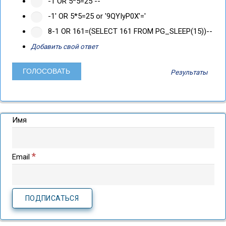
-1 OR 5*5=25 --
-1' OR 5*5=25 or '9QYIyP0X'='
8-1 OR 161=(SELECT 161 FROM PG_SLEEP(15))--
Добавить свой ответ
Результаты
Имя
*
Email