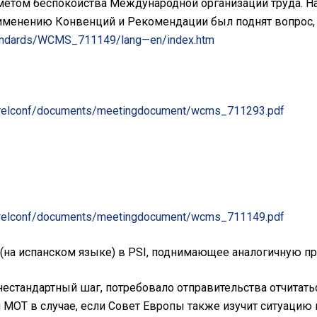
метом беспокойства Международной организации труда. 
применению Конвенций и Рекомендации был поднят вопрос, 
standards/WCMS_711149/lang—en/index.htm
—relconf/documents/meetingdocument/wcms_711293.pdf
—relconf/documents/meetingdocument/wcms_711149.pdf
а испанском языке) в PSI, поднимающее аналогичную про
естандартный шаг, потребовало отправительства отчитатьс
и МОТ в случае, если Совет Европы также изучит ситуацию 