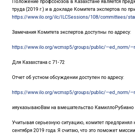
Положение профсоюзов в Казахстане является пред
труда (2019 г.) и в докладе Комитета экспертов по 
https://www.ilo.org/ilc/ILCSessions/108/committees/
Замечания Комитета экспертов доступны по адресу:
https://www.ilo.org/wcmsp5/groups/public/—ed_norm/
Для Казахстана с 71-72
Отчет об устном обсуждении доступен по адресу:
https://www.ilo.org/wcmsp5/groups/public/—ed_norm/
ияуказываюВам на вмешательство КамиллоРубиано (н
Учитывая серьезную ситуацию, комитет предпринял н
сентября 2019 года. Я считаю, что это поможет мисси