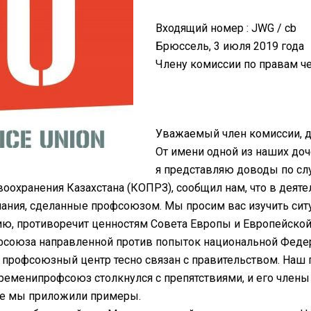
Входящий номер : JWG / cb
Брюссель, 3 июля 2019 года
Члену комиссии по правам ч
Уважаемый член комиссии, д
От имени одной из наших д
я представляю доводы по сл
воохранения Казахстана (КОПРЗ), сообщил нам, что в дея
чания, сделанные профсоюзом. Мы просим вас изучить ситу
ю, противоречит ценностям Совета Европы и Европейской
офсоюза направленной против попыток национальной Фед
, профсоюзный центр тесно связан с правительством. Наш
ременипрофсоюз столкнулся с препятствиями, и его член
же мы приложили примеры.