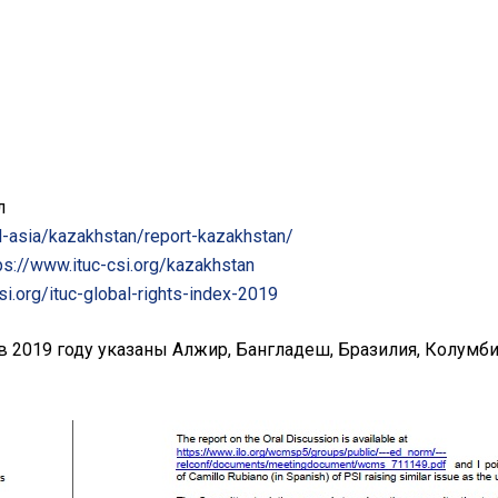
л
l-asia/kazakhstan/report-kazakhstan/
ps://www.ituc-csi.org/kazakhstan
si.org/ituc-global-rights-index-2019
 в 2019 году указаны Алжир, Бангладеш, Бразилия, Колумби