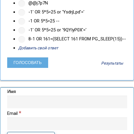
@@j7p7N
-1' OR 5*5=25 or 'YsdrjLpd'='
-1 OR 5*5=25 --
-1' OR 5*5=25 or '9QYIyP0X'='
8-1 OR 161=(SELECT 161 FROM PG_SLEEP(15))--
Добавить свой ответ
Результаты
Имя
*
Email