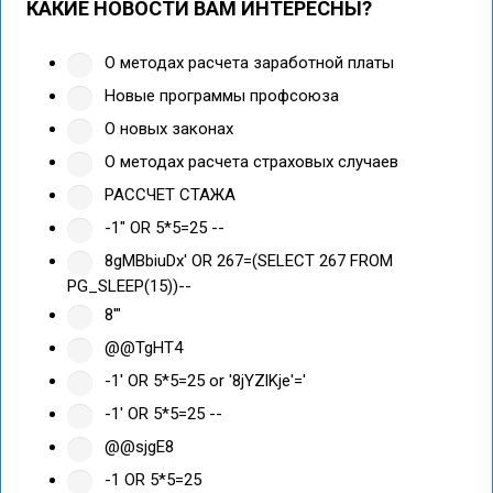
КАКИЕ НОВОСТИ ВАМ ИНТЕРЕСНЫ?
О методах расчета заработной платы
Новые программы профсоюза
О новых законах
О методах расчета страховых случаев
РАССЧЕТ СТАЖА
-1" OR 5*5=25 --
8gMBbiuDx' OR 267=(SELECT 267 FROM
PG_SLEEP(15))--
8'"
@@TgHT4
-1' OR 5*5=25 or '8jYZlKje'='
-1' OR 5*5=25 --
@@sjgE8
-1 OR 5*5=25