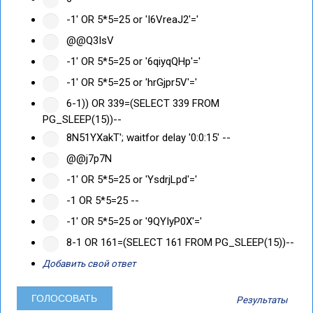
-1' OR 5*5=25 or 'I6VreaJ2'='
@@Q3IsV
-1' OR 5*5=25 or '6qiyqQHp'='
-1' OR 5*5=25 or 'hrGjpr5V'='
6-1)) OR 339=(SELECT 339 FROM
PG_SLEEP(15))--
8N51YXakT'; waitfor delay '0:0:15' --
@@j7p7N
-1' OR 5*5=25 or 'YsdrjLpd'='
-1 OR 5*5=25 --
-1' OR 5*5=25 or '9QYIyP0X'='
8-1 OR 161=(SELECT 161 FROM PG_SLEEP(15))--
Добавить свой ответ
Результаты