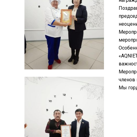
награжд
Поздрав
председ
неоцени
Меропри
меропри
Особенн
«AQNIET
важност
Меропри
членов 
Мы горд