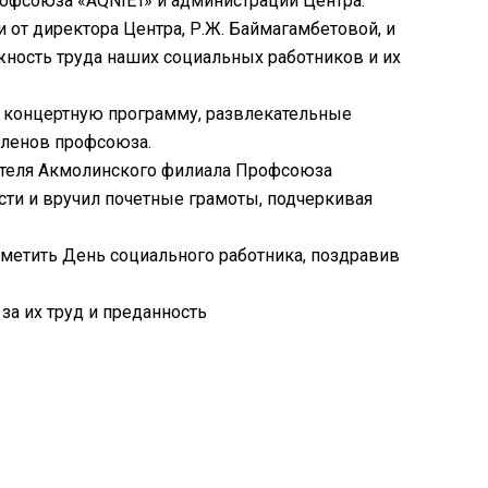
офсоюза «AQNIET» и администрации Центра.
от директора Центра, Р.Ж. Баймагамбетовой, и
жность труда наших социальных работников и их
л концертную программу, развлекательные
членов профсоюза.
вителя Акмолинского филиала Профсоюза
сти и вручил почетные грамоты, подчеркивая
тметить День социального работника, поздравив
а их труд и преданность