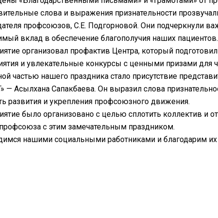
ены «Благодарственными письмами» и «Грамотами» от пр
ительные слова и выражения признательности прозвучали 
ателя профсоюзов, С.Е. Подгорновой. Они подчеркнули ва
мый вклад в обеспечение благополучия наших пациентов.
ятие организовал профактив Центра, который подготови
ятия и увлекательные конкурсы с ценными призами для 
ой частью нашего праздника стало присутствие предста
» — Асылхана Сапакбаева. Он выразил слова признательно
ь развития и укрепления профсоюзного движения.
ятие было организовано с целью сплотить коллектив и о
профсоюза с этим замечательным праздником.
имся нашими социальными работниками и благодарим их з