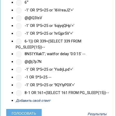
6'"
-1' OR 5*5=25 or 'I6VreaJ2'='
@@Q3IsV
-1' OR 5*5=25 or '6qiyqQHp'='
-1' OR 5*5=25 or 'hrGjpr5V'='
6-1)) OR 339=(SELECT 339 FROM
PG_SLEEP(15))--
8N51YXakT'; waitfor delay '0:0:15' --
@@j7p7N
-1' OR 5*5=25 or 'YsdrjLpd'='
-1 OR 5*5=25 --
-1' OR 5*5=25 or '9QYIyP0X'='
8-1 OR 161=(SELECT 161 FROM PG_SLEEP(15))--
Добавить свой ответ
Результаты