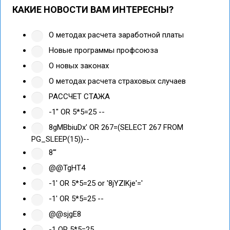
КАКИЕ НОВОСТИ ВАМ ИНТЕРЕСНЫ?
О методах расчета заработной платы
Новые программы профсоюза
О новых законах
О методах расчета страховых случаев
РАССЧЕТ СТАЖА
-1" OR 5*5=25 --
8gMBbiuDx' OR 267=(SELECT 267 FROM
PG_SLEEP(15))--
8'"
@@TgHT4
-1' OR 5*5=25 or '8jYZlKje'='
-1' OR 5*5=25 --
@@sjgE8
-1 OR 5*5=25